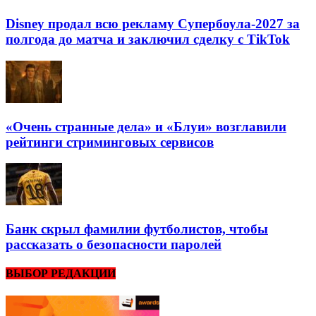
Disney продал всю рекламу Супербоула-2027 за
полгода до матча и заключил сделку с TikTok
«Очень странные дела» и «Блуи» возглавили
рейтинги стриминговых сервисов
Банк скрыл фамилии футболистов, чтобы
рассказать о безопасности паролей
ВЫБОР РЕДАКЦИИ