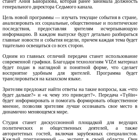
станет Ания Байоразова, которая ранее занимала должность
генерального директора Седьмого канала.
Цель новой программы — изучать текущие события в стране,
анализировать их социальные, общественные и политические
последствия, предоставляя зрителям исчерпывающую
информацию. В каждом выпуске будут детально разбираться
главные новости и события недели, причем каждая тема будет
тщательно освещаться со всех сторон.
Одним из главных отличий передачи станет использование
современной графики. Благодаря технологиям VIZrt материал
будет подан в наглядной и понятной форме, что сделает
восприятие удобным для зрителей. Программа будет
транслироваться на казахском языке.
Зрителям предложат найти ответы на такие вопросы, как «что
будет дальше?» и «к чему это приведет?». Передача «Түйін»
будет информировать
и помогать формировать общественное
мнение, позволяя зрителям лучше осознавать свое место в
динамично меняющемся мире.
Студия станет дискуссионной площадкой для ведущих
политических и общественных деятелей, а также
авторитетных гостей, включая зарубежных специалистов.
Каждый приглашенный — эксперт в своей области. Они