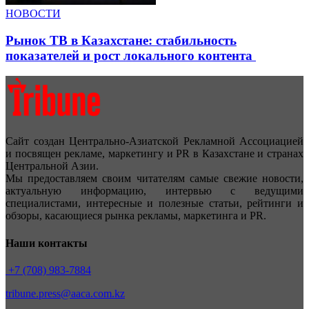
НОВОСТИ
Рынок ТВ в Казахстане: стабильность
показателей и рост локального контента
Сайт создан Центрально-Азиатской Рекламной Ассоциацией
и посвящен рекламе, маркетингу и PR в Казахстане и странах
Центральной Азии.
Мы предоставляем своим читателям самые свежие новости,
актуальную информацию, интервью с ведущими
специалистами, интересные и полезные статьи, рейтинги и
обзоры, касающиеся рынка рекламы, маркетинга и PR.
Наши контакты
+7 (708) 983-7884
tribune.press@aaca.com.kz