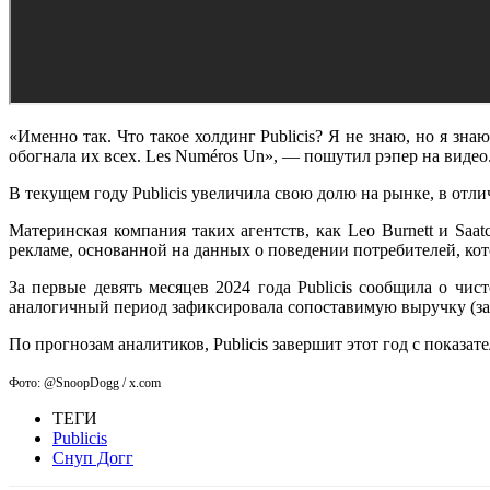
«Именно так. Что такое холдинг Publicis? Я не знаю, но я зн
обогнала их всех. Les Numéros Un», — пошутил рэпер на видео
В текущем году Publicis увеличила свою долю на рынке, в отли
Материнская компания таких агентств, как Leo Burnett и Saa
рекламе, основанной на данных о поведении потребителей, кот
За первые девять месяцев 2024 года Publicis сообщила о чи
аналогичный период зафиксировала сопоставимую выручку (за 
По прогнозам аналитиков, Publicis завершит этот год с показа
Фото: @SnoopDogg / x.com
ТЕГИ
Publicis
Снуп Догг