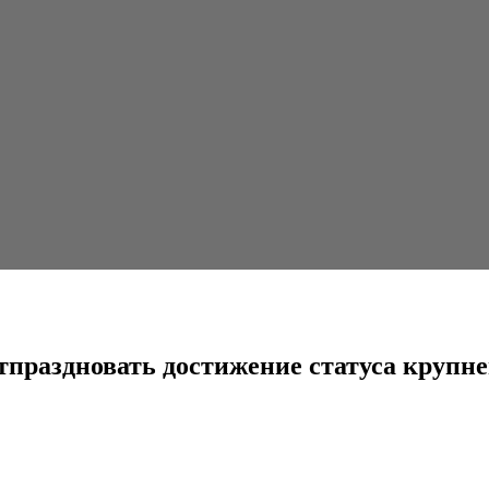
ь достижение статуса крупнейшей рекламной группы мира
 отпраздновать достижение статуса круп