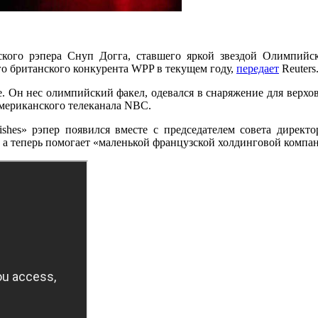
нского рэпера Снуп Догга, ставшего яркой звездой Олимпийс
о британского конкурента WPP в текущем году,
передает
Reuters
. Он нес олимпийский факел, одевался в снаряжение для верхо
американского телеканала NBC.
ishes» рэпер появился вместе с председателем совета дирек
а теперь помогает «маленькой французской холдинговой компании