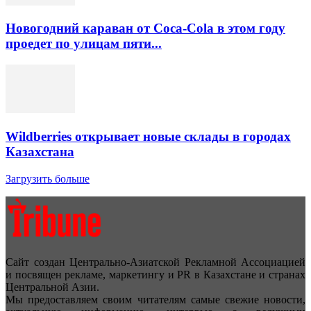
Новогодний караван от Coca-Cola в этом году
проедет по улицам пяти...
Wildberries открывает новые склады в городах
Казахстана
Загрузить больше
Сайт создан Центрально-Азиатской Рекламной Ассоциацией
и посвящен рекламе, маркетингу и PR в Казахстане и странах
Центральной Азии.
Мы предоставляем своим читателям самые свежие новости,