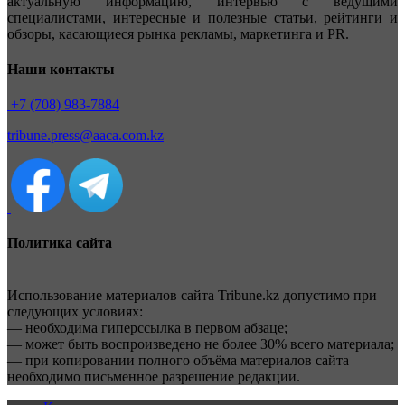
актуальную информацию, интервью с ведущими
специалистами, интересные и полезные статьи, рейтинги и
обзоры, касающиеся рынка рекламы, маркетинга и PR.
Наши контакты
+7 (708) 983-7884
tribune.press@aaca.com.kz
Политика сайта
Использование материалов сайта Tribune.kz допустимо при
следующих условиях:
— необходима гиперссылка в первом абзаце;
— может быть воспроизведено не более 30% всего материала;
— при копировании полного объёма материалов сайта
необходимо письменное разрешение редакции.