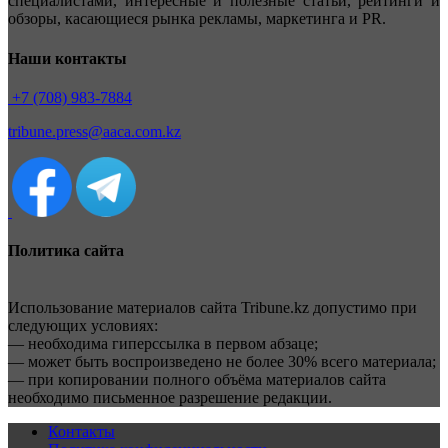
специалистами, интересные и полезные статьи, рейтинги и
обзоры, касающиеся рынка рекламы, маркетинга и PR.
Наши контакты
+7 (708) 983-7884
tribune.press@aaca.com.kz
Политика сайта
Использование материалов сайта Tribune.kz допустимо при
следующих условиях:
— необходима гиперссылка в первом абзаце;
— может быть воспроизведено не более 30% всего материала;
— при копировании полного объёма материалов сайта
необходимо письменное разрешение редакции.
Контакты