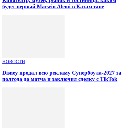
Кинотеатр, музеи, рынок и гостиница: каким
будет первый Marwin Alemi в Казахстане
НОВОСТИ
Disney продал всю рекламу Супербоула-2027 за
полгода до матча и заключил сделку с TikTok