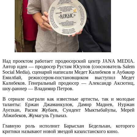
Над проектом работает продюсерский центр JANA MEDIA.
Автор идеи — продюсер Рустам Юсупов (сооснователь Salem
Social Media), сценарий написали Медет Калибеков и Аубакир
Емилбай, режиссером-постановщиком выступил Медет
Калибеков. Генеральный продюсер — Александр Аксютиц,
шоу-раннер — Владимир Петров.
В сериале сыграли как известные артисты, так и молодые
таланты: Ержан Джаманкулов, Дамир Мадиев, Нуржан
Ауезхан, Расим Жубаев, Сундент Мыктыбайулы, Мерей
Абжибеков, Жумагуль Гульназ.
Главную роль исполнит Барысхан Бедельхан, которого
критики называют новой звездой казахстанского кино.