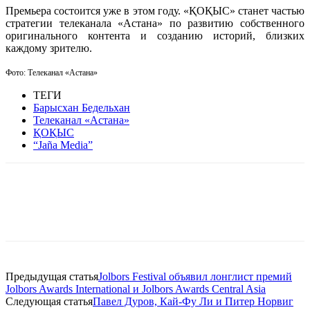
Премьера состоится уже в этом году. «ҚОҚЫС» станет частью
стратегии телеканала «Астана» по развитию собственного
оригинального контента и созданию историй, близких
каждому зрителю.
Фото: Телеканал «Астана»
ТЕГИ
Барысхан Бедельхан
Телеканал «Астана»
ҚОҚЫС
“Jaña Media”
Facebook
WhatsApp
Telegram
Предыдущая статья
Jolbors Festival объявил лонглист премий
Jolbors Awards International и Jolbors Awards Central Asia
Следующая статья
Павел Дуров, Кай-Фу Ли и Питер Норвиг