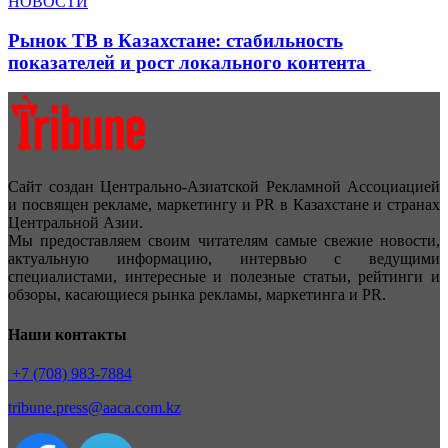
НОВОСТИ
Рынок ТВ в Казахстане: стабильность
показателей и рост локального контента
Сайт создан Центрально-Азиатской Рекламной Ассоциацией
и посвящен рекламе, маркетингу и PR в Казахстане и странах
Центральной Азии.
Мы предоставляем своим читателям самые свежие новости,
актуальную информацию, интервью с ведущими
специалистами, интересные и полезные статьи, рейтинги и
обзоры, касающиеся рынка рекламы, маркетинга и PR.
Наши контакты
+7 (708) 983-7884
tribune.press@aaca.com.kz