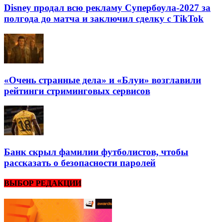
Disney продал всю рекламу Супербоула-2027 за
полгода до матча и заключил сделку с TikTok
«Очень странные дела» и «Блуи» возглавили
рейтинги стриминговых сервисов
Банк скрыл фамилии футболистов, чтобы
рассказать о безопасности паролей
ВЫБОР РЕДАКЦИИ