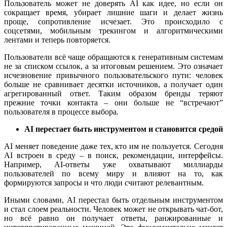
Пользователь может не доверять AI как идее, но если он
сокращает время, убирает лишние шаги и делает жизнь
проще, сопротивление исчезает. Это происходило с
соцсетями, мобильным трекингом и алгоритмическими
лентами и теперь повторяется.
Пользователи всё чаще обращаются к генеративным системам
не за списком ссылок, а за итоговым решением. Это означает
исчезновение привычного пользовательского пути: человек
больше не сравнивает десятки источников, а получает один
агрегированный ответ. Таким образом бренды теряют
прежние точки контакта – они больше не “встречают”
пользователя в процессе выбора.
AI перестает быть инструментом и становится средой
AI меняет поведение даже тех, кто им не пользуется. Сегодня
AI встроен в среду – в поиск, рекомендации, интерфейсы.
Например, AI-ответы уже охватывают миллиарды
пользователей по всему миру и влияют на то, как
формируются запросы и что люди считают релевантным.
Иными словами, AI перестал быть отдельным инструментом
и стал слоем реальности. Человек может не открывать чат-бот,
но всё равно он получает ответы, ранжированные и