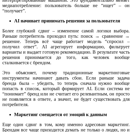
интерпретированные машиной. Это фундаментально меняет
медиапотребление: пользователь больше не “ищет” – он
“получает”.
AI начинает принимать решения за пользователя
Более глубокий сдвиг – изменение самой логики выбора.
Раньше потребитель проходил путь: поиск → сравнение →
решение. Теперь всё чаще работает модель “спросил –
получил ответ”. AI агрегирует информацию, фильтрует
варианты и выдает готовую рекомендацию. В результате часть
решения принимается до того, как человек вообще
сталкивается с брендом.
Это объясняет, почему традиционные маркетинговые
инструменты начинают давать сбои. Если раньше задача
бренда была – убедить, то теперь сначала нужно вообще
попасть в список, который формирует AI. Если система не
“понимает” бренд или не считает его релевантным, он просто
не появляется в ответе, а значит, не будет существовать для
потребителя.
Маркетинг смещается от эмоций к данным
Еще один сдвиг в том, кому именно адресован маркетинг.
Брендам все чаще приходится думать не только о людях, но и