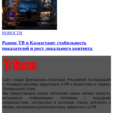
НОВОСТИ
Рынок ТВ в Казахстане: стабильность
показателей и рост локального контента
Сайт создан Центрально-Азиатской Рекламной Ассоциацией
и посвящен рекламе, маркетингу и PR в Казахстане и странах
Центральной Азии.
Мы предоставляем своим читателям самые свежие новости,
актуальную информацию, интервью с ведущими
специалистами, интересные и полезные статьи, рейтинги и
обзоры, касающиеся рынка рекламы, маркетинга и PR.