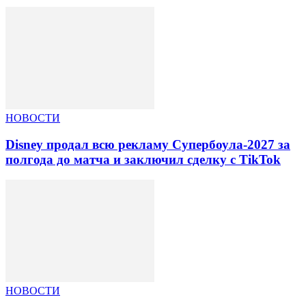
НОВОСТИ
Disney продал всю рекламу Супербоула-2027 за
полгода до матча и заключил сделку с TikTok
НОВОСТИ