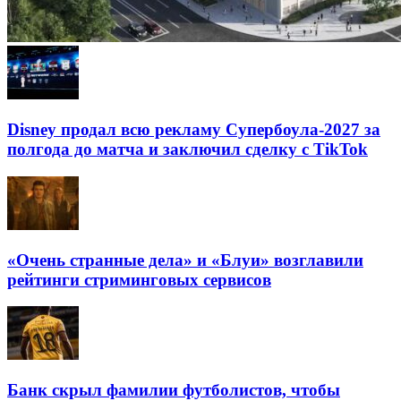
Disney продал всю рекламу Супербоула-2027 за
полгода до матча и заключил сделку с TikTok
«Очень странные дела» и «Блуи» возглавили
рейтинги стриминговых сервисов
Банк скрыл фамилии футболистов, чтобы