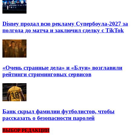
Disney продал всю рекламу Супербоула-2027 за
полгода до матча и заключил сделку с TikTok
«Очень странные дела» и «Блуи» возглавили
рейтинги стриминговых сервисов
Банк скрыл фамилии футболистов, чтобы
рассказать о безопасности паролей
ВЫБОР РЕДАКЦИИ