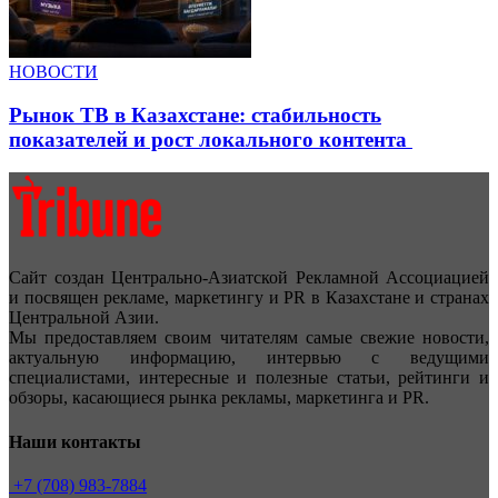
НОВОСТИ
Рынок ТВ в Казахстане: стабильность
показателей и рост локального контента
Сайт создан Центрально-Азиатской Рекламной Ассоциацией
и посвящен рекламе, маркетингу и PR в Казахстане и странах
Центральной Азии.
Мы предоставляем своим читателям самые свежие новости,
актуальную информацию, интервью с ведущими
специалистами, интересные и полезные статьи, рейтинги и
обзоры, касающиеся рынка рекламы, маркетинга и PR.
Наши контакты
+7 (708) 983-7884