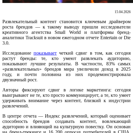
15.04.2026
Развлекательный контент становится ключевым драйвером
роста брендов — к такому выводу пришли исследователи
креативного агентства Small World и платформы бренд-
аналитики Tracksuit в новом ежегодном отчете Entertain or Die
3.0.
Исследование
показывает
четкий сдвиг в том, как сегодня
растут бренды: те, кто умеют развлекать аудиторию,
показывают лучшие результаты. В частности, 83% самых
«развлекательных» брендов мира увеличили доход в 2025
году, и почти половина из них продемонстрировала
двузначный рост.
Авторы фиксируют сдвиг в логике маркетинга: сегодня
выигрывают не те, кто просто коммуницирует, а те, кто умеет
удерживать внимание через контент, близкий к индустрии
развлечений.
В центре отчета — Индекс развлечений, который оценивает
способность брендов создавать контент, вовлекающий
аудиторию и влияющий на культурную повестку. Он основан
на бренд-трекинге и 16 200 опросах потребителей в США.