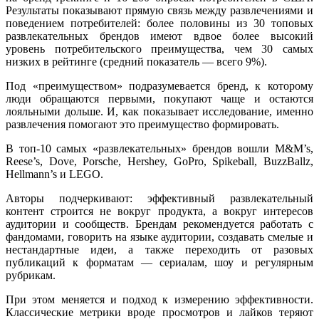
Результаты показывают прямую связь между развлечениями и
поведением потребителей: более половины из 30 топовых
развлекательных брендов имеют вдвое более высокий
уровень потребительского преимущества, чем 30 самых
низких в рейтинге (средний показатель — всего 9%).
Под «преимуществом» подразумевается бренд, к которому
люди обращаются первыми, покупают чаще и остаются
лояльными дольше. И, как показывает исследование, именно
развлечения помогают это преимущество формировать.
В топ-10 самых «развлекательных» брендов вошли M&M’s,
Reese’s, Dove, Porsche, Hershey, GoPro, Spikeball, BuzzBallz,
Hellmann’s и LEGO.
Авторы подчеркивают: эффективный развлекательный
контент строится не вокруг продукта, а вокруг интересов
аудитории и сообществ. Брендам рекомендуется работать с
фандомами, говорить на языке аудитории, создавать смелые и
нестандартные идеи, а также переходить от разовых
публикаций к форматам — сериалам, шоу и регулярным
рубрикам.
При этом меняется и подход к измерению эффективности.
Классические метрики вроде просмотров и лайков теряют