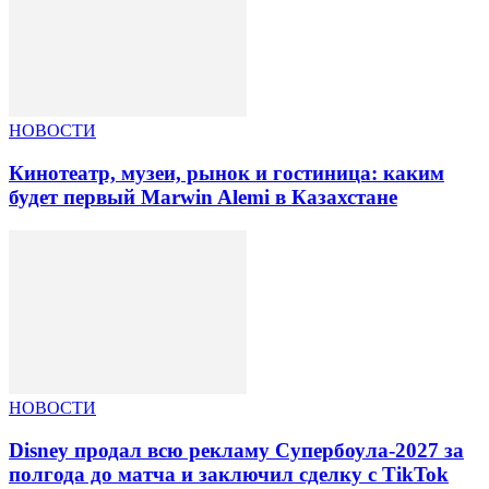
НОВОСТИ
Кинотеатр, музеи, рынок и гостиница: каким
будет первый Marwin Alemi в Казахстане
НОВОСТИ
Disney продал всю рекламу Супербоула-2027 за
полгода до матча и заключил сделку с TikTok