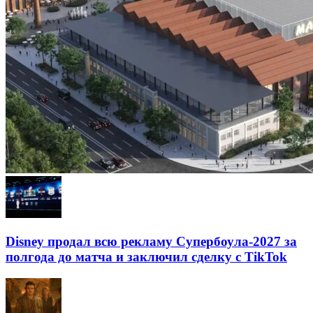
Disney продал всю рекламу Супербоула-2027 за
полгода до матча и заключил сделку с TikTok