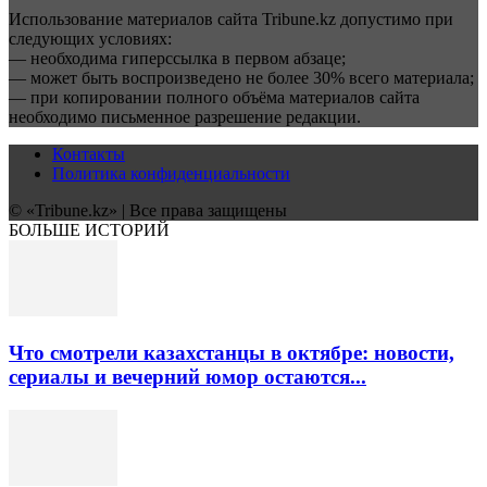
Использование материалов сайта Tribune.kz допустимо при
следующих условиях:
— необходима гиперссылка в первом абзаце;
— может быть воспроизведено не более 30% всего материала;
— при копировании полного объёма материалов сайта
необходимо письменное разрешение редакции.
Контакты
Политика конфиденциальности
© «Tribune.kz» | Все права защищены
БОЛЬШЕ ИСТОРИЙ
Что смотрели казахстанцы в октябре: новости,
сериалы и вечерний юмор остаются...