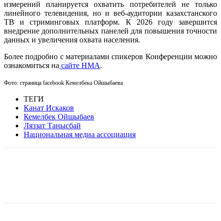
измерений планируется охватить потребителей не только
линейного телевидения, но и веб-аудитории казахстанского
ТВ и стриминговых платформ. К 2026 году завершится
внедрение дополнительных панелей для повышения точности
данных и увеличения охвата населения.
Более подробно с материалами спикеров Конференции можно
ознакомиться на
сайте НМА
.
Фото: страница facebook
Кемелбека Ойшыбаева
ТЕГИ
Канат Искаков
Кемелбек Ойшыбаев
Ляззат Танысбай
Национальная медиа ассоциация
Facebook
WhatsApp
Telegram