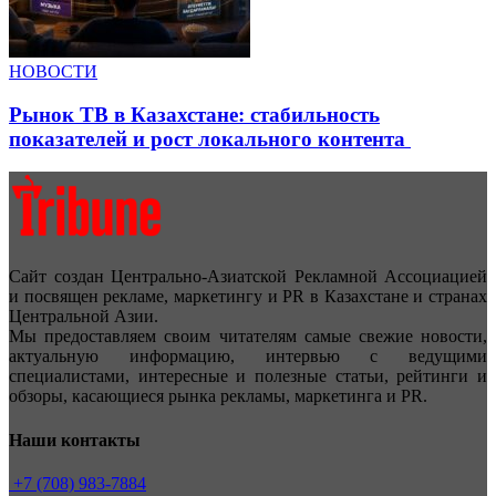
НОВОСТИ
Рынок ТВ в Казахстане: стабильность
показателей и рост локального контента
Сайт создан Центрально-Азиатской Рекламной Ассоциацией
и посвящен рекламе, маркетингу и PR в Казахстане и странах
Центральной Азии.
Мы предоставляем своим читателям самые свежие новости,
актуальную информацию, интервью с ведущими
специалистами, интересные и полезные статьи, рейтинги и
обзоры, касающиеся рынка рекламы, маркетинга и PR.
Наши контакты
+7 (708) 983-7884