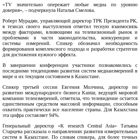
«TV значительно опережает любые медиа по уровню
доверия», – подчеркнула Наталья Смелова.
Роберт Мурадян,
управляющий директор
ТРК Президента РК,
в тезисах своего выступления отметил тесную взаимосвязь
между факторами, влияющими на телевизионный рынок и
проблемами в части законодательства, конкуренции и
системы измерений. Спикер обозначил необходимость
формирования комплексного подхода и разработки стратегии
для достижения нужного эффекта.
В завершении конференции участники познакомились с
последними тенденциями развития систем медиаизмерений в
мире и их текущим состоянием в Казахстане.
Спикер третьей сессии Евгения Молчина,
директор по
развитию международного бизнеса
Kantar, ведущей мировой
компании телеизмерений, отметила, что телевидение остается
единственным средством массовой информации, способным
охватить практически все население страны. Для Казахстана
эта цифра составляет 94%.
Генеральный директор «K research Central Asia» Татьяна
Старцева рассказала о направлениях развития измерительных
систем в Казахстане. По словам спикера, для более точных