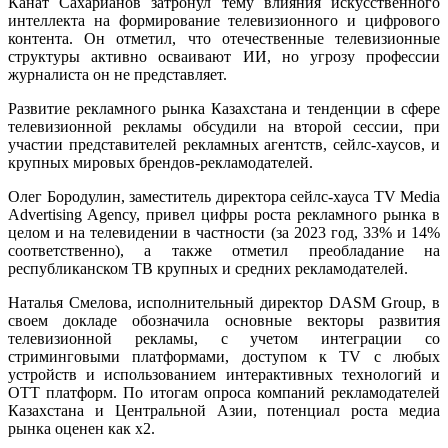
Канат Сахарианов затронул тему влияния искусственного
интеллекта на формирование телевизионного и цифрового
контента. Он отметил, что отечественные телевизионные
структуры активно осваивают ИИ, но угрозу профессии
журналиста он не представляет.
Развитие рекламного рынка Казахстана и тенденции в сфере
телевизионной рекламы обсудили на второй сессии, при
участии представителей рекламных агентств, сейлс-хаусов, и
крупных мировых брендов-рекламодателей.
Олег Бородулин,
заместитель директора сейлс-хауса
TV Media
Advertising Agency, привел цифры роста рекламного рынка в
целом и на телевидении в частности (за 2023 год, 33% и 14%
соответственно), а также отметил преобладание на
республиканском ТВ крупных и средних рекламодателей.
Наталья Смелова, исполнительный директор DASM Group, в
своем докладе обозначила основные векторы развития
телевизионной рекламы, с учетом интеграции со
стриминговыми платформами, доступом к TV с любых
устройств и использованием интерактивных технологий и
ОТТ платформ. По итогам опроса компаний рекламодателей
Казахстана и Центральной Азии, потенциал роста медиа
рынка оценен как х2.