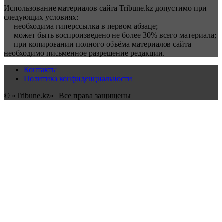
Использование материалов сайта Tribune.kz допустимо при
следующих условиях:
— необходима гиперссылка в первом абзаце;
— может быть воспроизведено не более 30% всего материала;
— при копировании полного объёма материалов сайта
необходимо письменное разрешение редакции.
Контакты
Политика конфиденциальности
© «Tribune.kz» | Все права защищены