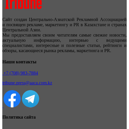
Сайт создан Центрально-Азиатской Рекламной Ассоциацией
и посвящен рекламе, маркетингу и PR в Казахстане и странах
Центральной Азии.
Мы предоставляем своим читателям самые свежие новости,
актуальную информацию, интервью с ведущими
специалистами, интересные и полезные статьи, рейтинги и
обзоры, касающиеся рынка рекламы, маркетинга и PR.
Наши контакты
+7 (708) 983-7884
tribune.press@aaca.com.kz
Политика сайта