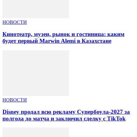
НОВОСТИ
Кинотеатр, музеи, рынок и гостиница: каким
будет первый Marwin Alemi в Казахстане
НОВОСТИ
Disney продал всю рекламу Супербоула-2027 за
полгода до матча и заключил сделку с TikTok