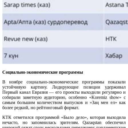
Социально-экономические программы
В ноябре социально‑экономические программы показали
устойчивую картину. Лидирующие позиции удерживал
Первый канал Евразия — его проекты выходили регулярно и
собирали заметную аудиторию, особенно «Koremiz show» с
самым большим количеством выпусков и «Заң мен ел» как
более редкий, но рейтинговый формат.
КТК отметился программой «Было дело», которая выходила
нечасто, но запомнилась зрителям. Qazaqstan обеспечил
широкий охват сразу несколькими передачами: парламентские