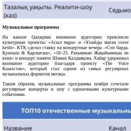
Музыкальные программы
На канале Qazaqstan внимание аудитории привлекли
культурные проекты: «Асыл мұра» и «Ұнайды маған cover
keshi». КТК сделал ставку на концертные вечера -«Сен барда.
Қуаныш & Қарлығаш», «18–25. Рахымжан Жақайымның ән
кеші» и концерт памяти Шәмші Қалдаяқова. Хабар удерживал
внимание аудитории благодаря проекту «The Voice
Казахстан», который стал одним из самых регулярных
музыкальных форматов месяца.
Таким образом, музыкальные программы ноября сочетали
регулярные концерты и шоу с единичными культурными
событиями.