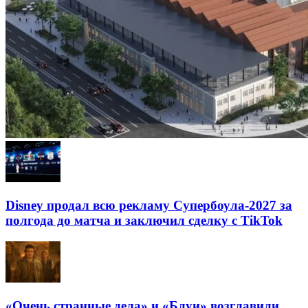
Disney продал всю рекламу Супербоула-2027 за
полгода до матча и заключил сделку с TikTok
«Очень странные дела» и «Блуи» возглавили