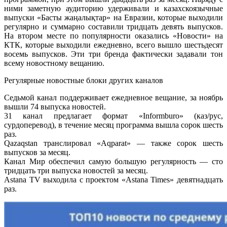
ними заметную аудиторию удерживали и казахскоязычные
выпуски «Басты жаңалықтар» на Евразии, которые выходили
регулярно и суммарно составили тридцать девять выпусков.
На втором месте по популярности оказались «Новости» на
КТК, которые выходили ежедневно, всего вышло шестьдесят
восемь выпусков. Эти три бренда фактически задавали тон
всему новостному вещанию.
Регулярные новостные блоки других каналов
Седьмой канал поддерживает ежедневное вещание, за ноябрь
вышли 74 выпуска новостей.
31 канал предлагает формат «Informburo» (каз/рус,
сурдоперевод), в течение месяц программа вышла сорок шесть
раз.
Qazaqstan транслировал «Aqparat» — также сорок шесть
выпусков за месяц.
Канал Мир обеспечил самую большую регулярность — сто
тридцать три выпуска новостей за месяц.
Astana TV выходила с проектом «Astana Times» девятнадцать
раз.