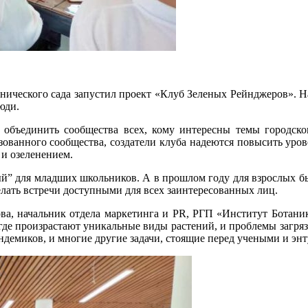
нического сада запустил проект «Клуб Зеленых Рейнджеров». На
юди.
ы объединить сообщества всех, кому интересны темы городско
ованного сообщества, создатели клуба надеются повысить уров
 и озеленением.
й” для младших школьников. А в прошлом году для взрослых б
лать встречи доступными для всех заинтересованных лиц.
това, начальник отдела маркетинга и PR, РГП «Институт Ботан
, где произрастают уникальные виды растений, и проблемы загря
эндемиков, и многие другие задачи, стоящие перед учеными и энт