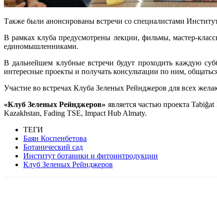
Также были анонсированы встречи со специалистами Институт
В рамках клуба предусмотрены лекции, фильмы, мастер-клас
единомышленниками.
В дальнейшем клубные встречи будут проходить каждую субб
интересные проекты и получать консультации по ним, общат
Участие во встречах Клуба Зеленых Рейнджеров для всех жела
«Клуб Зеленых Рейнджеров»
является частью проекта Tabiğat
Kazakhstan, Fading TSE, Impact Hub Almaty.
ТЕГИ
Баян Коспенбетова
Ботанический сад
Институт ботаники и фитоинтродукции
Клуб Зеленых Рейнджеров
Facebook
WhatsApp
Telegram