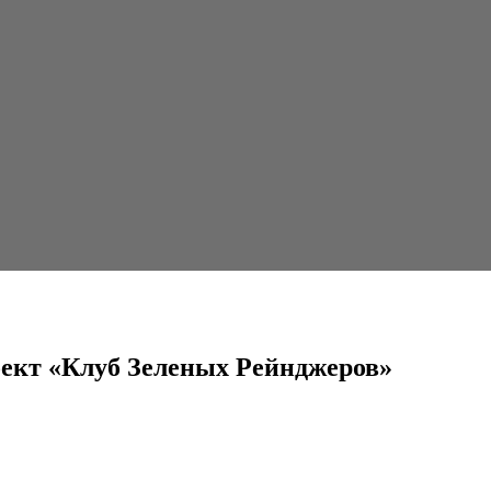
леных Рейнджеров»
оект «Клуб Зеленых Рейнджеров»