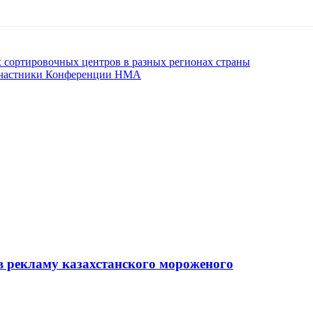
х сортировочных центров в разных регионах страны
 участники Конференции НМА
в рекламу казахстанского мороженого