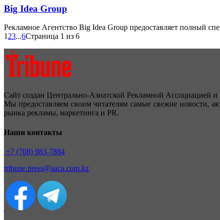
Big Idea Group
Рекламное Агентство Big Idea Group предоставляет полный спек
1
2
3
...
6
Страница 1 из 6
Сайт создан Центрально-Азиатской Рекламной Ассоциацией и 
Мы предоставляем своим читателям самые свежие новости, ак
рынка рекламы, маркетинга и PR.
Наши контакты
+7 (708) 983-7884
tribune.press@aaca.com.kz