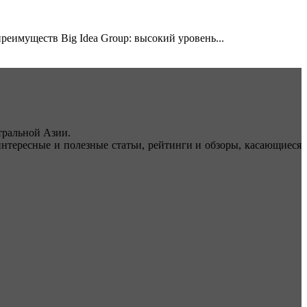
реимуществ Big Idea Group: высокий уровень...
ральной Азии.
тересные и полезные статьи, рейтинги и обзоры, касающиеся