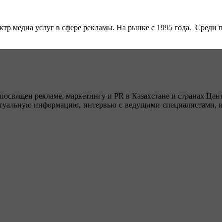
тр медиа услуг в сфере рекламы. На рынке с 1995 года. Среди п
посвящен рекламе, маркетингу и PR в Казахстане и странах Цент
туальную информацию, интервью с ведущими специалистами, ин