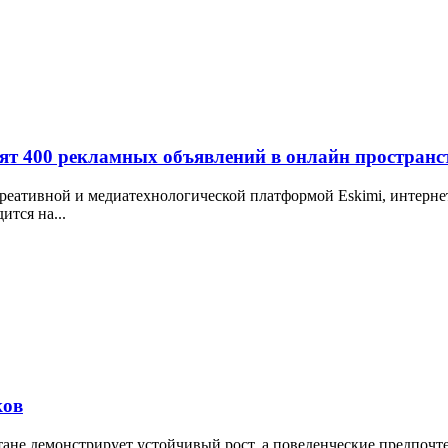
дят 400 рекламных объявлений в онлайн пространс
реативной и медиатехнологической платформой Eskimi, интерне
тся на...
ков
тане демонстрирует устойчивый рост, а поведенческие предпочт