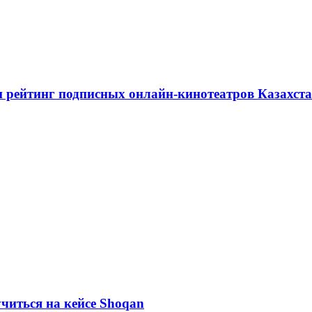
я и рейтинг подписных онлайн-кинотеатров Казахст
учиться на кейсе Shoqan