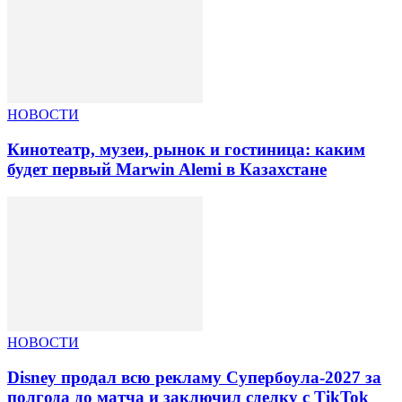
НОВОСТИ
Кинотеатр, музеи, рынок и гостиница: каким
будет первый Marwin Alemi в Казахстане
НОВОСТИ
Disney продал всю рекламу Супербоула-2027 за
полгода до матча и заключил сделку с TikTok