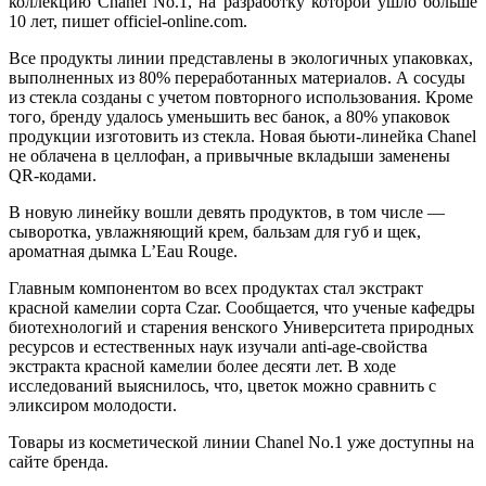
коллекцию Chanel No.1, на разработку которой ушло больше
10 лет, пишет officiel-online.com.
Все продукты линии представлены в экологичных упаковках,
выполненных из 80% переработанных материалов. А сосуды
из стекла созданы с учетом повторного использования. Кроме
того, бренду удалось уменьшить вес банок, а 80% упаковок
продукции изготовить из стекла. Новая бьюти-линейка Chanel
не облачена в целлофан, а привычные вкладыши заменены
QR-кодами.
В новую линейку вошли девять продуктов, в том числе —
сыворотка, увлажняющий крем, бальзам для губ и щек,
ароматная дымка L’Eau Rouge.
Главным компонентом во всех продуктах стал экстракт
красной камелии сорта Czar. Сообщается, что ученые кафедры
биотехнологий и старения венского Университета природных
ресурсов и естественных наук изучали anti-age-свойства
экстракта красной камелии более десяти лет. В ходе
исследований выяснилось, что, цветок можно сравнить с
эликсиром молодости.
Товары из косметической линии Chanel No.1 уже доступны на
сайте бренда.