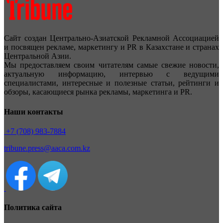
Сайт создан Центрально-Азиатской Рекламной Ассоциацией
и посвящен рекламе, маркетингу и PR в Казахстане и странах
Центральной Азии.
Мы предоставляем своим читателям самые свежие новости,
актуальную информацию, интервью с ведущими
специалистами, интересные и полезные статьи, рейтинги и
обзоры, касающиеся рынка рекламы, маркетинга и PR.
Наши контакты
+7 (708) 983-7884
tribune.press@aaca.com.kz
Политика сайта