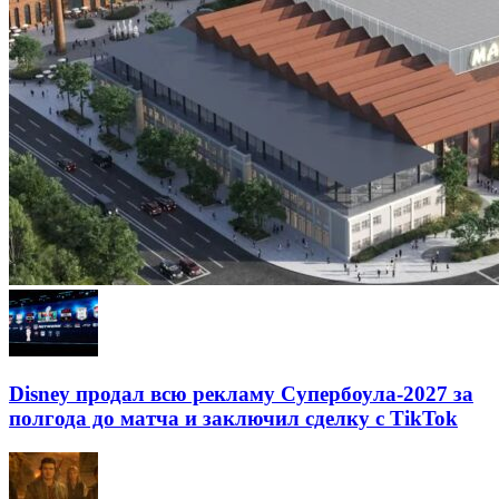
Disney продал всю рекламу Супербоула-2027 за
полгода до матча и заключил сделку с TikTok