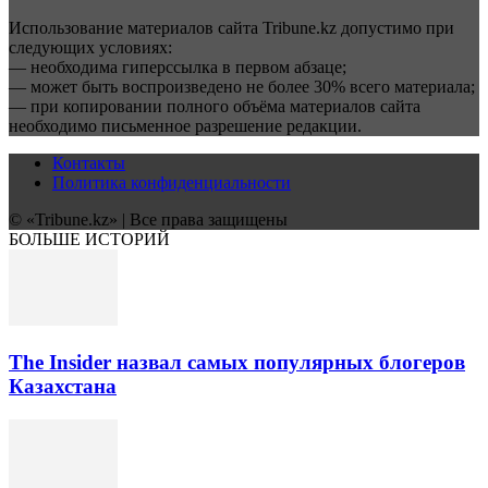
Использование материалов сайта Tribune.kz допустимо при
следующих условиях:
— необходима гиперссылка в первом абзаце;
— может быть воспроизведено не более 30% всего материала;
— при копировании полного объёма материалов сайта
необходимо письменное разрешение редакции.
Контакты
Политика конфиденциальности
© «Tribune.kz» | Все права защищены
БОЛЬШЕ ИСТОРИЙ
The Insider назвал самых популярных блогеров
Казахстана