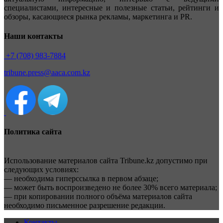
специалистами, интересные и полезные статьи, рейтинги и
обзоры, касающиеся рынка рекламы, маркетинга и PR.
Наши контакты
+7 (708) 983-7884
tribune.press@aaca.com.kz
Политика сайта
Использование материалов сайта Tribune.kz допустимо при
следующих условиях:
— необходима гиперссылка в первом абзаце;
— может быть воспроизведено не более 30% всего материала;
— при копировании полного объёма материалов сайта
необходимо письменное разрешение редакции.
Контакты