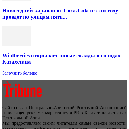
Новогодний караван от Coca-Cola в этом году
проедет по улицам пяти...
Wildberries открывает новые склады в городах
Казахстана
Загрузить больше
Сайт создан Центрально-Азиатской Рекламной Ассоциацией
и посвящен рекламе, маркетингу и PR в Казахстане и странах
Центральной Азии.
Мы предоставляем своим читателям самые свежие новости,
актуальную информацию, интервью с ведущими