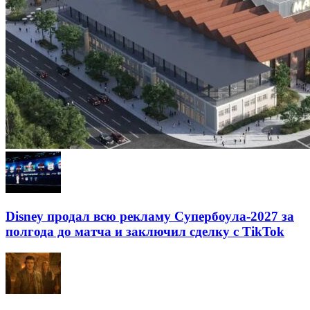
Disney продал всю рекламу Супербоула-2027 за
полгода до матча и заключил сделку с TikTok