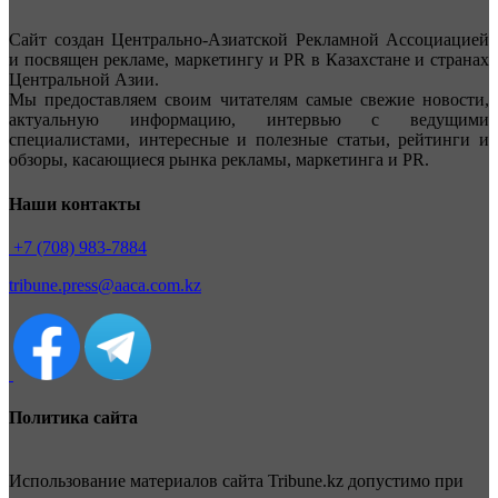
Сайт создан Центрально-Азиатской Рекламной Ассоциацией
и посвящен рекламе, маркетингу и PR в Казахстане и странах
Центральной Азии.
Мы предоставляем своим читателям самые свежие новости,
актуальную информацию, интервью с ведущими
специалистами, интересные и полезные статьи, рейтинги и
обзоры, касающиеся рынка рекламы, маркетинга и PR.
Наши контакты
+7 (708) 983-7884
tribune.press@aaca.com.kz
Политика сайта
Использование материалов сайта Tribune.kz допустимо при