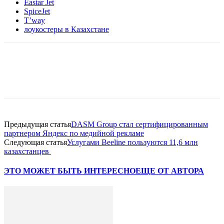
Eastar Jet
SpiceJet
T’way
лоукостеры в Казахстане
Facebook
WhatsApp
Telegram
Предыдущая статья
DASM Group стал сертифицированным
партнером Яндекс по медийной рекламе
Следующая статья
Услугами Beeline пользуются 11,6 млн
казахстанцев
ЭТО МОЖЕТ БЫТЬ ИНТЕРЕСНО
ЕЩЕ ОТ АВТОРА