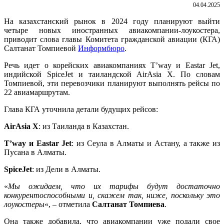
04.04.2025
На казахстанский рынок в 2024 году планируют выйти
четыре новых иностранных авиакомпании-лоукостера,
приводит слова главы Комитета гражданской авиации (КГА)
Салтанат Томпиевой
Информбюро
.
Речь идет о корейских авиакомпаниях T’way и Eastar Jet,
индийской SpiceJet и таиландской AirAsia X. По словам
Томпиевой, эти перевозчики планируют выполнять рейсы по
22 авиамаршрутам.
Глава КГА уточнила детали будущих рейсов:
AirAsia X
: из Таиланда в Казахстан.
T’way и Eastar Jet
: из Сеула в Алматы и Астану, а также из
Пусана в Алматы.
SpiceJet
: из Дели в Алматы.
«
Мы ожидаем, что их тарифы будут достаточно
конкурентоспособными и, скажем так, ниже, поскольку это
лоукостеры
«, – отметила
Салтанат Томпиева
.
Она также добавила, что авиакомпании уже подали свое