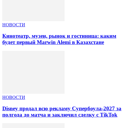
НОВОСТИ
Кинотеатр, музеи, рынок и гостиница: каким
будет первый Marwin Alemi в Казахстане
НОВОСТИ
Disney продал всю рекламу Супербоула-2027 за
полгода до матча и заключил сделку с TikTok