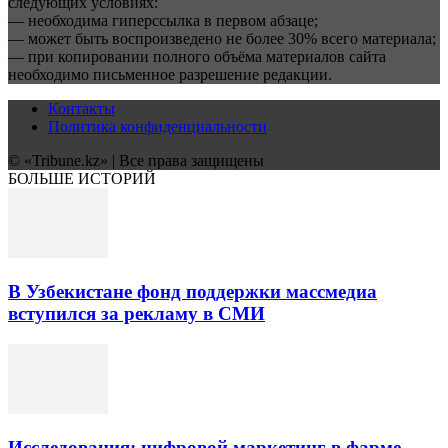
следующих условиях:
— необходима гиперссылка в первом абзаце;
— может быть воспроизведено не более 30% всего материала;
— при копировании полного объёма материалов сайта
необходимо письменное разрешение редакции.
Контакты
Политика конфиденциальности
© «Tribune.kz» | Все права защищены
БОЛЬШЕ ИСТОРИЙ
В Узбекистане фонд поддержки массмедиа
вступился за рекламу в СМИ
Исследования: цифровой маркетинг в фарме