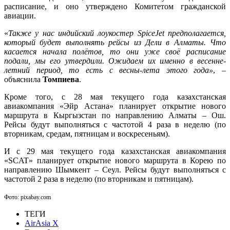
расписание, и оно утверждено Комитетом гражданской
авиации.
«
Также у нас индийский лоукостер SpiceJet предполагается,
который будет выполнять рейсы из Дели в Алматы. Что
касается начала полётов, то они уже своё расписание
подали, мы его утвердили. Ожидаем их именно в весенне-
летний период, то есть с весны-лета этого года»
, –
объяснила
Томпиева
.
Кроме того, с 28 мая текущего года казахстанская
авиакомпания «Эйр Астана» планирует открытие нового
маршрута в Кыргызстан по направлению Алматы – Ош.
Рейсы будут выполняться с частотой 4 раза в неделю (по
вторникам, средам, пятницам и воскресеньям).
И с 29 мая текущего года казахстанская авиакомпания
«SCAT» планирует открытие нового маршрута в Корею по
направлению Шымкент – Сеул. Рейсы будут выполняться с
частотой 2 раза в неделю (по вторникам и пятницам).
Фото: pixabay.com
ТЕГИ
AirAsia X