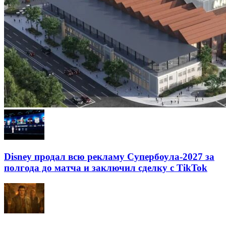
Disney продал всю рекламу Супербоула-2027 за
полгода до матча и заключил сделку с TikTok