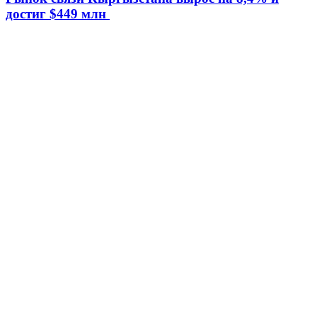
достиг $449 млн