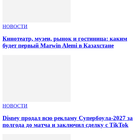
НОВОСТИ
Кинотеатр, музеи, рынок и гостиница: каким
будет первый Marwin Alemi в Казахстане
НОВОСТИ
Disney продал всю рекламу Супербоула-2027 за
полгода до матча и заключил сделку с TikTok