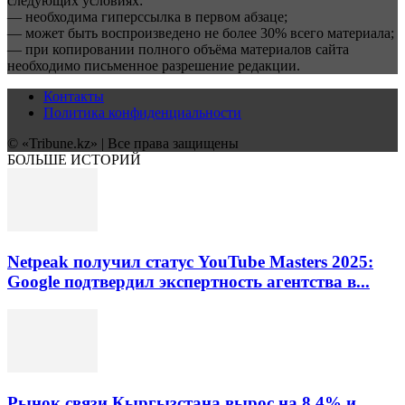
следующих условиях:
— необходима гиперссылка в первом абзаце;
— может быть воспроизведено не более 30% всего материала;
— при копировании полного объёма материалов сайта
необходимо письменное разрешение редакции.
Контакты
Политика конфиденциальности
© «Tribune.kz» | Все права защищены
БОЛЬШЕ ИСТОРИЙ
Netpeak получил статус YouTube Masters 2025:
Google подтвердил экспертность агентства в...
Рынок связи Кыргызстана вырос на 8,4% и