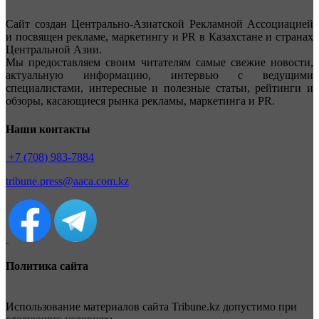
Сайт создан Центрально-Азиатской Рекламной Ассоциацией
и посвящен рекламе, маркетингу и PR в Казахстане и странах
Центральной Азии.
Мы предоставляем своим читателям самые свежие новости,
актуальную информацию, интервью с ведущими
специалистами, интересные и полезные статьи, рейтинги и
обзоры, касающиеся рынка рекламы, маркетинга и PR.
Наши контакты
+7 (708) 983-7884
tribune.press@aaca.com.kz
Политика сайта
Использование материалов сайта Tribune.kz допустимо при