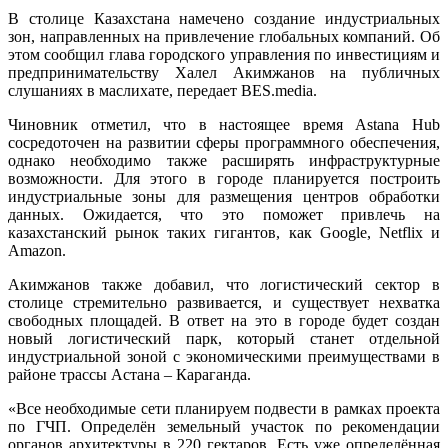
В столице Казахстана намечено создание индустриальных
зон, направленных на привлечение глобальных компаний. Об
этом сообщил глава городского управления по инвестициям и
предпринимательству Халел Акимжанов на публичных
слушаниях в маслихате, передает BES.media.
Чиновник отметил, что в настоящее время Astana Hub
сосредоточен на развитии сферы программного обеспечения,
однако необходимо также расширять инфраструктурные
возможности. Для этого в городе планируется построить
индустриальные зоны для размещения центров обработки
данных. Ожидается, что это поможет привлечь на
казахстанский рынок таких гигантов, как Google, Netflix и
Amazon.
Акимжанов также добавил, что логистический сектор в
столице стремительно развивается, и существует нехватка
свободных площадей. В ответ на это в городе будет создан
новый логистический парк, который станет отдельной
индустриальной зоной с экономическими преимуществами в
районе трассы Астана – Караганда.
«Все необходимые сети планируем подвести в рамках проекта
по ГЧП. Определён земельный участок по рекомендации
органов архитектуры в 220 гектаров. Есть уже определённая