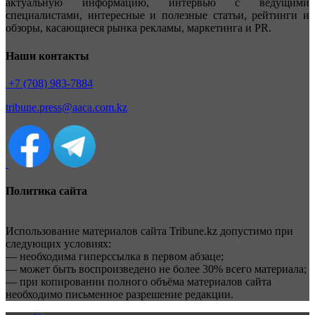
актуальную информацию, интервью с ведущими
специалистами, интересные и полезные статьи, рейтинги и
обзоры, касающиеся рынка рекламы, маркетинга и PR.
Наши контакты
+7 (708) 983-7884
tribune.press@aaca.com.kz
Политика сайта
Использование материалов сайта Tribune.kz допустимо при
следующих условиях:
— необходима гиперссылка в первом абзаце;
— может быть воспроизведено не более 30% всего материала;
— при копировании полного объёма материалов сайта
необходимо письменное разрешение редакции.