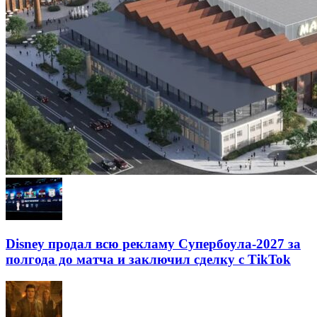
Disney продал всю рекламу Супербоула-2027 за
полгода до матча и заключил сделку с TikTok