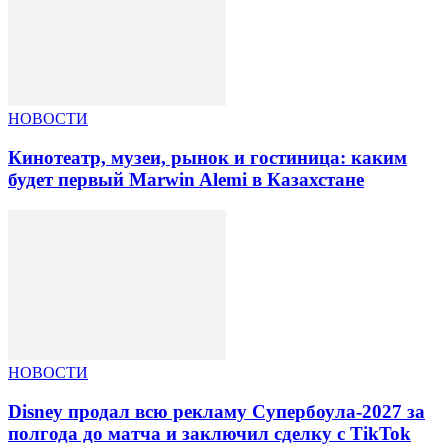
НОВОСТИ
Кинотеатр, музеи, рынок и гостиница: каким
будет первый Marwin Alemi в Казахстане
НОВОСТИ
Disney продал всю рекламу Супербоула-2027 за
полгода до матча и заключил сделку с TikTok