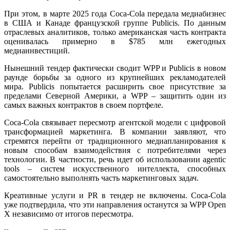
При этом, в марте 2025 года Coca-Cola передала медиабизнес
в США и Канаде французской группе Publicis. По данным
отраслевых аналитиков, только американская часть контракта
оценивалась примерно в $785 млн ежегодных
медиаинвестиций.
Нынешний тендер фактически сводит WPP и Publicis в новом
раунде борьбы за одного из крупнейших рекламодателей
мира. Publicis попытается расширить свое присутствие за
пределами Северной Америки, а WPP – защитить один из
самых важных контрактов в своем портфеле.
Coca-Cola связывает пересмотр агентской модели с цифровой
трансформацией маркетинга. В компании заявляют, что
стремятся перейти от традиционного медиапланирования к
новым способам взаимодействия с потребителями через
технологии. В частности, речь идет об использовании agentic
tools – систем искусственного интеллекта, способных
самостоятельно выполнять часть маркетинговых задач.
Креативные услуги и PR в тендер не включены. Coca-Cola
уже подтвердила, что эти направления останутся за WPP Open
X независимо от итогов пересмотра.