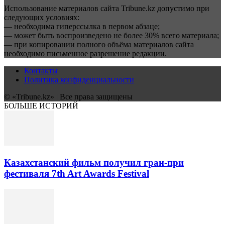
Использование материалов сайта Tribune.kz допустимо при
следующих условиях:
— необходима гиперссылка в первом абзаце;
— может быть воспроизведено не более 30% всего материала;
— при копировании полного объёма материалов сайта
необходимо письменное разрешение редакции.
Контакты
Политика конфиденциальности
© «Tribune.kz» | Все права защищены
БОЛЬШЕ ИСТОРИЙ
Казахстанский фильм получил гран-при
фестиваля 7th Art Awards Festival