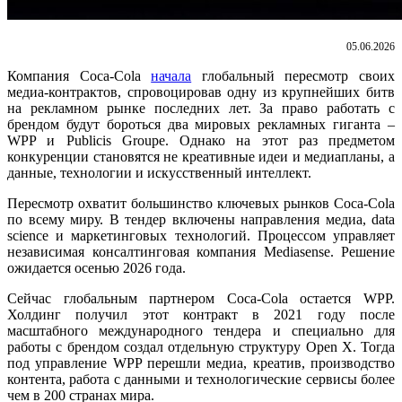
05.06.2026
Компания Coca-Cola
начала
глобальный пересмотр своих
медиа-контрактов, спровоцировав одну из крупнейших битв
на рекламном рынке последних лет. За право работать с
брендом будут бороться два мировых рекламных гиганта –
WPP и Publicis Groupe. Однако на этот раз предметом
конкуренции становятся не креативные идеи и медиапланы, а
данные, технологии и искусственный интеллект.
Пересмотр охватит большинство ключевых рынков Coca-Cola
по всему миру. В тендер включены направления медиа, data
science и маркетинговых технологий. Процессом управляет
независимая консалтинговая компания Mediasense. Решение
ожидается осенью 2026 года.
Сейчас глобальным партнером Coca-Cola остается WPP.
Холдинг получил этот контракт в 2021 году после
масштабного международного тендера и специально для
работы с брендом создал отдельную структуру Open X. Тогда
под управление WPP перешли медиа, креатив, производство
контента, работа с данными и технологические сервисы более
чем в 200 странах мира.