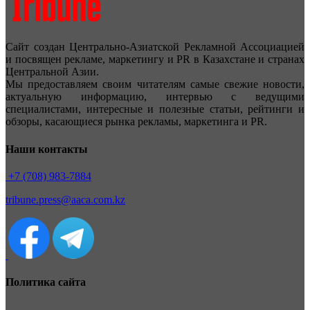
Сайт создан Центрально-Азиатской Рекламной Ассоциацией
и посвящен рекламе, маркетингу и PR в Казахстане и странах
Центральной Азии.
Мы предоставляем своим читателям самые свежие новости,
актуальную информацию, интервью с ведущими
специалистами, интересные и полезные статьи, рейтинги и
обзоры, касающиеся рынка рекламы, маркетинга и PR.
Наши контакты
+7 (708) 983-7884
tribune.press@aaca.com.kz
Политика сайта