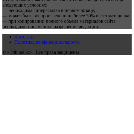
следующих условиях:
— необходима гиперссылка в первом абзаце;
— может быть воспроизведено не более 30% всего материала;
— при копировании полного объёма материалов сайта
необходимо письменное разрешение редакции.
Контакты
Политика конфиденциальности
© «Tribune.kz» | Все права защищены