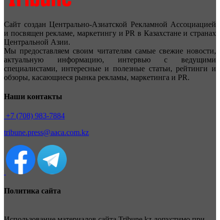
Сайт создан Центрально-Азиатской Рекламной Ассоциацией
и посвящен рекламе, маркетингу и PR в Казахстане и странах
Центральной Азии.
Мы предоставляем своим читателям самые свежие новости,
актуальную информацию, интервью с ведущими
специалистами, интересные и полезные статьи, рейтинги и
обзоры, касающиеся рынка рекламы, маркетинга и PR.
Наши контакты
+7 (708) 983-7884
tribune.press@aaca.com.kz
Политика сайта
Использование материалов сайта Tribune.kz допустимо при