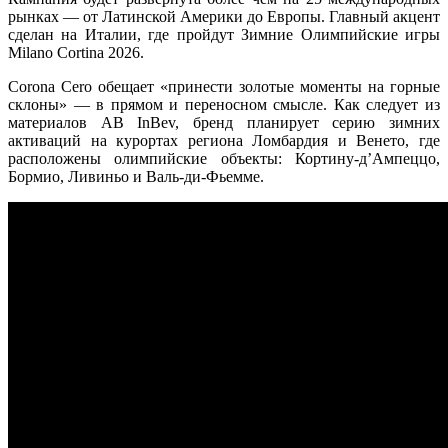
рынках — от Латинской Америки до Европы. Главный акцент
сделан на Италии, где пройдут Зимние Олимпийские игры
Milano Cortina 2026.
Corona Cero обещает «принести золотые моменты на горные
склоны» — в прямом и переносном смысле. Как следует из
материалов AB InBev, бренд планирует серию зимних
активаций на курортах региона Ломбардия и Венето, где
расположены олимпийские объекты: Кортину-д’Ампеццо,
Бормио, Ливиньо и Валь-ди-Фьемме.