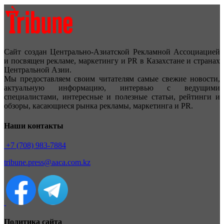
Сайт создан Центрально-Азиатской Рекламной Ассоциацией
и посвящен рекламе, маркетингу и PR в Казахстане и странах
Центральной Азии.
Мы предоставляем своим читателям самые свежие новости,
актуальную информацию, интервью с ведущими
специалистами, интересные и полезные статьи, рейтинги и
обзоры, касающиеся рынка рекламы, маркетинга и PR.
Наши контакты
+7 (708) 983-7884
tribune.press@aaca.com.kz
Политика сайта