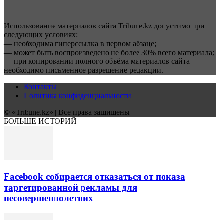
Использование материалов сайта Tribune.kz допустимо при
следующих условиях:
— необходима гиперссылка в первом абзаце;
— может быть воспроизведено не более 30% всего материала;
— при копировании полного объёма материалов сайта
необходимо письменное разрешение редакции.
Контакты
Политика конфиденциальности
© «Tribune.kz» | Все права защищены
БОЛЬШЕ ИСТОРИЙ
Facebook собирается отказаться от показа
таргетированной рекламы для
несовершеннолетних