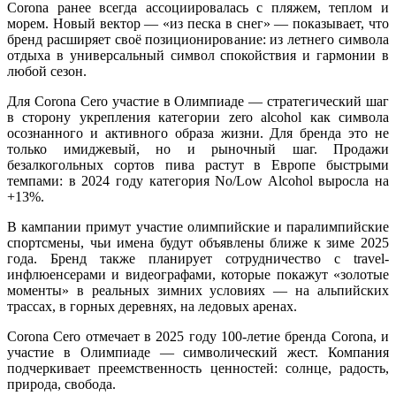
Corona ранее всегда ассоциировалась с пляжем, теплом и
морем. Новый вектор — «из песка в снег» — показывает, что
бренд расширяет своё позиционирование: из летнего символа
отдыха в универсальный символ спокойствия и гармонии в
любой сезон.
Для Corona Cero участие в Олимпиаде — стратегический шаг
в сторону укрепления категории zero alcohol как символа
осознанного и активного образа жизни. Для бренда это не
только имиджевый, но и рыночный шаг. Продажи
безалкогольных сортов пива растут в Европе быстрыми
темпами: в 2024 году категория No/Low Alcohol выросла на
+13%.
В кампании примут участие олимпийские и паралимпийские
спортсмены, чьи имена будут объявлены ближе к зиме 2025
года. Бренд также планирует сотрудничество с travel-
инфлюенсерами и видеографами, которые покажут «золотые
моменты» в реальных зимних условиях — на альпийских
трассах, в горных деревнях, на ледовых аренах.
Corona Cero отмечает в 2025 году 100-летие бренда Corona, и
участие в Олимпиаде — символический жест. Компания
подчеркивает преемственность ценностей: солнце, радость,
природа, свобода.