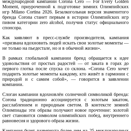
международной кампании Corona Cero — For Every Golden
Moment, приуроченной к подготовке зимних Олимпийских
игр Milano Cortina 2026. Безалкогольная версия знаменитого
бренда Corona станет первым в истории Олимпийских игр
пивом категории zero alcohol, получив статус официального
спонсора.
Как заявляют в пресс-службе производителя, кампания
«призвана вдохновить людей искать свои золотые моменты —
не только на пьедестале, но и в обычной жизни».
В рамках глобальной кампании бренд обращается к идее
удовольствия от простых радостей — от заката в горах до
первого глотка после спуска со склона. «Corona Cero хочет
подарить золотые моменты каждому, кто живёт в гармонии с
природой и с самим собой», — говорится в заявлении
компании.
Слоган кампании вдохновлён солнечной символикой бренда:
Corona традиционно ассоциируется с золотым закатом,
расслаблением и природным светом. В контексте зимней
Олимпиады эти образы получают новое прочтение: золотой
свет становится символом олимпийских побед, внутреннего
равновесия и здорового образа жизни.
Кампания будет развернута более чем на 25 международных