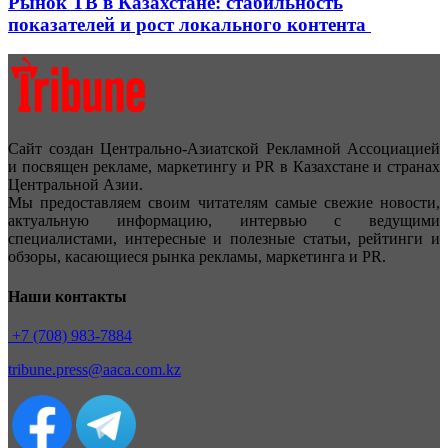
Рынок ТВ в Казахстане: стабильность
показателей и рост локального контента
Сайт создан Центрально-Азиатской Рекламной Ассоциацией
и посвящен рекламе, маркетингу и PR в Казахстане и странах
Центральной Азии.
Мы предоставляем своим читателям самые свежие новости,
актуальную информацию, интервью с ведущими
специалистами, интересные и полезные статьи, рейтинги и
обзоры, касающиеся рынка рекламы, маркетинга и PR.
Наши контакты
+7 (708) 983-7884
tribune.press@aaca.com.kz