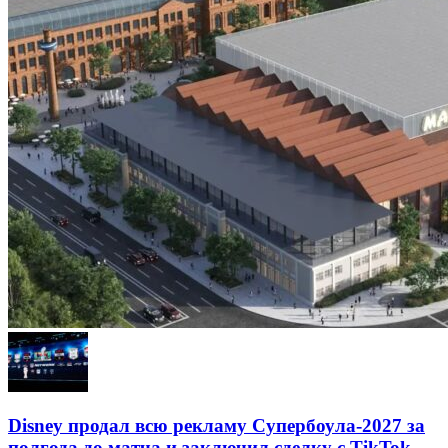
Disney продал всю рекламу Супербоула-2027 за
полгода до матча и заключил сделку с TikTok