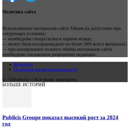
Политика сайта
Использование материалов сайта Tribune.kz допустимо при
следующих условиях:
— необходима гиперссылка в первом абзаце;
— может быть воспроизведено не более 30% всего материала;
— при копировании полного объёма материалов сайта
необходимо письменное разрешение редакции.
Контакты
Политика конфиденциальности
© «Tribune.kz» | Все права защищены
БОЛЬШЕ ИСТОРИЙ
Publicis Groupe показал высокий рост за 2024
год