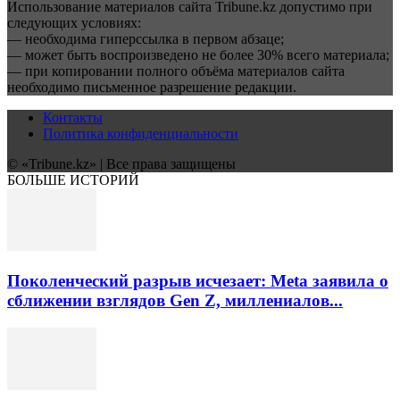
Использование материалов сайта Tribune.kz допустимо при
следующих условиях:
— необходима гиперссылка в первом абзаце;
— может быть воспроизведено не более 30% всего материала;
— при копировании полного объёма материалов сайта
необходимо письменное разрешение редакции.
Контакты
Политика конфиденциальности
© «Tribune.kz» | Все права защищены
БОЛЬШЕ ИСТОРИЙ
Поколенческий разрыв исчезает: Meta заявила о
сближении взглядов Gen Z, миллениалов...