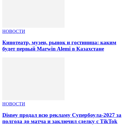
НОВОСТИ
Кинотеатр, музеи, рынок и гостиница: каким
будет первый Marwin Alemi в Казахстане
НОВОСТИ
Disney продал всю рекламу Супербоула-2027 за
полгода до матча и заключил сделку с TikTok