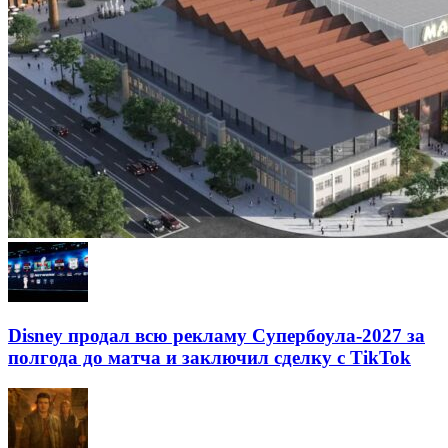
Disney продал всю рекламу Супербоула-2027 за
полгода до матча и заключил сделку с TikTok