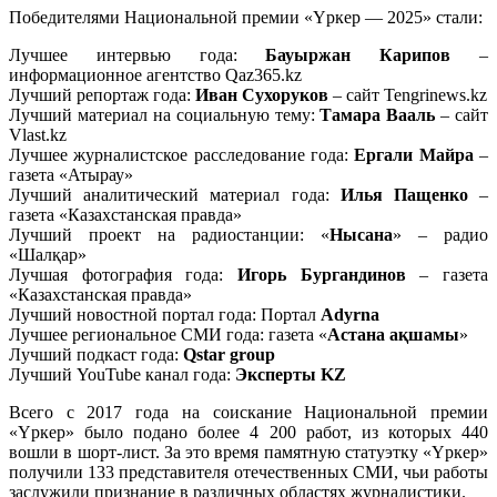
Победителями Национальной премии «Үркер — 2025» стали:
Лучшее интервью года:
Бауыржан Карипов
–
информационное агентство Qaz365.kz
Лучший репортаж года:
Иван Сухоруков
– сайт Tengrinews.kz
Лучший материал на социальную тему:
Тамара Вааль
– сайт
Vlast.kz
Лучшее журналистское расследование года:
Ергали Майра
–
газета «Атырау»
Лучший аналитический материал года:
Илья Пащенко
–
газета «Казахстанская правда»
Лучший проект на радиостанции: «
Нысана
» – радио
«Шалқар»
Лучшая фотография года:
Игорь Бургандинов
– газета
«Казахстанская правда»
Лучший новостной портал года: Портал
Adyrna
Лучшее региональное СМИ года: газета «
Астана ақшамы
»
Лучший подкаст года:
Qstar group
Лучший YouTube канал года:
Эксперты KZ
Всего с 2017 года на соискание Национальной премии
«Үркер» было подано более 4 200 работ, из которых 440
вошли в шорт-лист. За это время памятную статуэтку «Үркер»
получили 133 представителя отечественных
СМИ
, чьи работы
заслужили признание в различных областях журналистики.