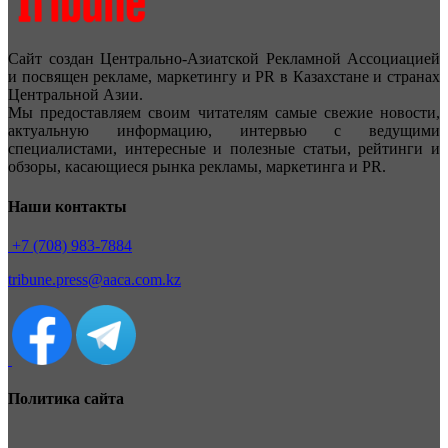
Сайт создан Центрально-Азиатской Рекламной Ассоциацией
и посвящен рекламе, маркетингу и PR в Казахстане и странах
Центральной Азии.
Мы предоставляем своим читателям самые свежие новости,
актуальную информацию, интервью с ведущими
специалистами, интересные и полезные статьи, рейтинги и
обзоры, касающиеся рынка рекламы, маркетинга и PR.
Наши контакты
+7 (708) 983-7884
tribune.press@aaca.com.kz
Политика сайта