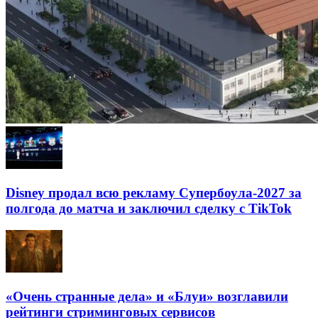
Disney продал всю рекламу Супербоула-2027 за
полгода до матча и заключил сделку с TikTok
«Очень странные дела» и «Блуи» возглавили
рейтинги стриминговых сервисов