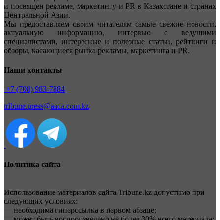
и посвящен рекламе, маркетингу и PR в Казахстане и странах
Центральной Азии.
Мы предоставляем своим читателям самые свежие новости,
актуальную информацию, интервью с ведущими
специалистами, интересные и полезные статьи, рейтинги и
обзоры, касающиеся рынка рекламы, маркетинга и PR.
Наши контакты
+7 (708) 983-7884
tribune.press@aaca.com.kz
Политика сайта
Использование материалов сайта Tribune.kz допустимо при
следующих условиях:
— необходима гиперссылка в первом абзаце;
— может быть воспроизведено не более 30% всего материала;