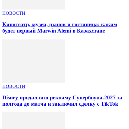
НОВОСТИ
Кинотеатр, музеи, рынок и гостиница: каким
будет первый Marwin Alemi в Казахстане
НОВОСТИ
Disney продал всю рекламу Супербоула-2027 за
полгода до матча и заключил сделку с TikTok