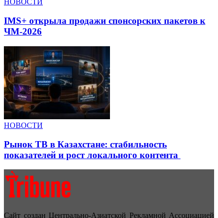
НОВОСТИ
IMS+ открыла продажи спонсорских пакетов к
ЧМ-2026
НОВОСТИ
Рынок ТВ в Казахстане: стабильность
показателей и рост локального контента
Сайт создан Центрально-Азиатской Рекламной Ассоциацией