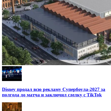
Disney продал всю рекламу Супербоула-2027 за
полгода до матча и заключил сделку с TikTok