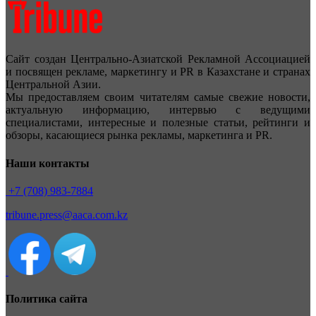
Сайт создан Центрально-Азиатской Рекламной Ассоциацией
и посвящен рекламе, маркетингу и PR в Казахстане и странах
Центральной Азии.
Мы предоставляем своим читателям самые свежие новости,
актуальную информацию, интервью с ведущими
специалистами, интересные и полезные статьи, рейтинги и
обзоры, касающиеся рынка рекламы, маркетинга и PR.
Наши контакты
+7 (708) 983-7884
tribune.press@aaca.com.kz
Политика сайта