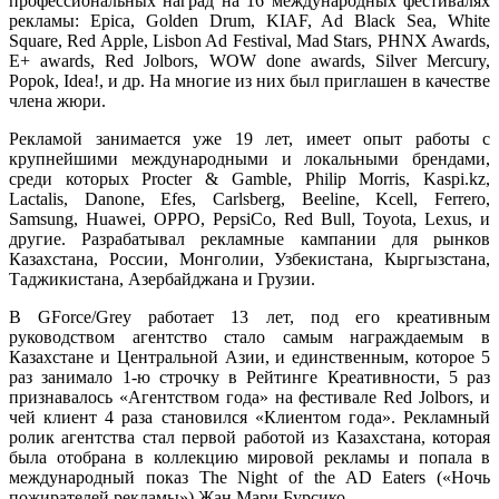
профессиональных наград на 16 международных фестивалях
рекламы: Epica, Golden Drum, KIAF, Ad Black Sea, White
Square, Red Apple, Lisbon Ad Festival, Mad Stars, PHNX Awards,
E+ awards, Red Jolbors, WOW done awards, Silver Mercury,
Popok, Idea!, и др. На многие из них был приглашен в качестве
члена жюри.
Рекламой занимается уже 19 лет, имеет опыт работы с
крупнейшими международными и локальными брендами,
среди которых Procter & Gamble, Philip Morris, Kaspi.kz,
Lactalis, Danone, Efes, Carlsberg, Beeline, Kcell, Ferrero,
Samsung, Huawei, OPPO, PepsiCo, Red Bull, Toyota, Lexus, и
другие. Разрабатывал рекламные кампании для рынков
Казахстана, России, Монголии, Узбекистана, Кыргызстана,
Таджикистана, Азербайджана и Грузии.
В GForce/Grey работает 13 лет, под его креативным
руководством агентство стало самым награждаемым в
Казахстане и Центральной Азии, и единственным, которое 5
раз занимало 1-ю строчку в Рейтинге Креативности, 5 раз
признавалось «Агентством года» на фестивале Red Jolbors, и
чей клиент 4 раза становился «Клиентом года». Рекламный
ролик агентства стал первой работой из Казахстана, которая
была отобрана в коллекцию мировой рекламы и попала в
международный показ The Night of the AD Eaters («Ночь
пожирателей рекламы») Жан Мари Бурсико.