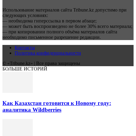
Использование материалов сайта Tribune.kz допустимо при
следующих условиях:
— необходима гиперссылка в первом абзаце;
— может быть воспроизведено не более 30% всего материала;
— при копировании полного объёма материалов сайта
необходимо письменное разрешение редакции.
Контакты
Политика конфиденциальности
© «Tribune.kz» | Все права защищены
БОЛЬШЕ ИСТОРИЙ
Как Казахстан готовится к Новому году:
аналитика Wildberries