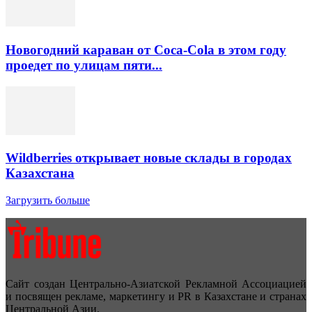
Новогодний караван от Coca-Cola в этом году
проедет по улицам пяти...
Wildberries открывает новые склады в городах
Казахстана
Загрузить больше
Сайт создан Центрально-Азиатской Рекламной Ассоциацией
и посвящен рекламе, маркетингу и PR в Казахстане и странах
Центральной Азии.