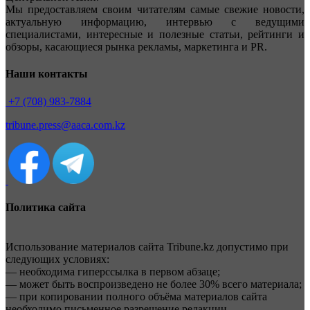
Мы предоставляем своим читателям самые свежие новости,
актуальную информацию, интервью с ведущими
специалистами, интересные и полезные статьи, рейтинги и
обзоры, касающиеся рынка рекламы, маркетинга и PR.
Наши контакты
+7 (708) 983-7884
tribune.press@aaca.com.kz
Политика сайта
Использование материалов сайта Tribune.kz допустимо при
следующих условиях:
— необходима гиперссылка в первом абзаце;
— может быть воспроизведено не более 30% всего материала;
— при копировании полного объёма материалов сайта
необходимо письменное разрешение редакции.