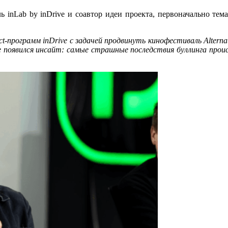
ль inLab by inDrive и соавтор идеи проекта, первоначально те
t-программ inDrive с задачей продвинуть кинофестиваль Alterna
е появился инсайт: самые страшные последствия буллинга прои