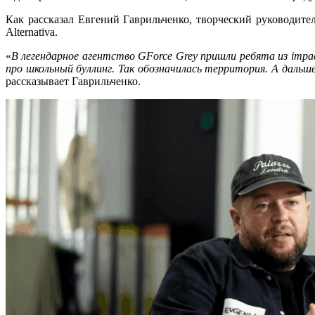
Как рассказал Евгений Гаврильченко, творческий руководите
Alternativa.
«
В легендарное агентство GForce Grey пришли ребята из impac
про школьный буллинг. Так обозначилась территория. А дальш
рассказывает Гаврильченко.