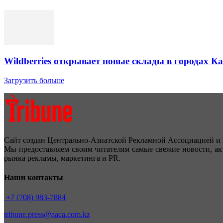
Wildberries открывает новые склады в городах К
Загрузить больше
Сайт создан Центрально-Азиатской Рекламной Ассоциацией и 
Мы предоставляем своим читателям самые свежие новости, ак
рынка рекламы, маркетинга и PR.
Наши контакты
+7 (708) 983-7884
tribune.press@aaca.com.kz