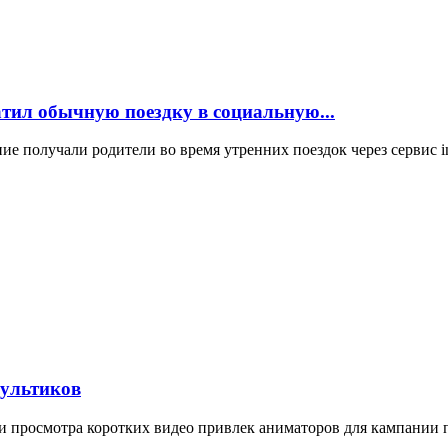
атил обычную поездку в социальную...
ние получали родители во время утренних поездок через сервис 
мультиков
и просмотра коротких видео привлек аниматоров для кампании п