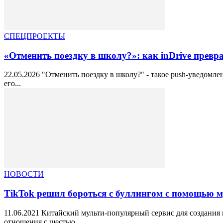
СПЕЦПРОЕКТЫ
«Отменить поездку в школу?»: как inDrive превр
22.05.2026 "Отменить поездку в школу?" - такое push-уведомле
его...
НОВОСТИ
TikTok решил бороться с буллингом с помощью 
11.06.2021 Китайский мульти-популярный сервис для создания 
отношения с шестью...