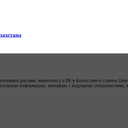
азахстана
посвящен рекламе, маркетингу и PR в Казахстане и странах Цент
туальную информацию, интервью с ведущими специалистами, ин