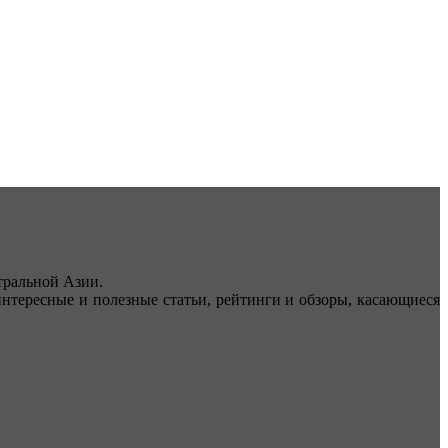
ральной Азии.
тересные и полезные статьи, рейтинги и обзоры, касающиеся