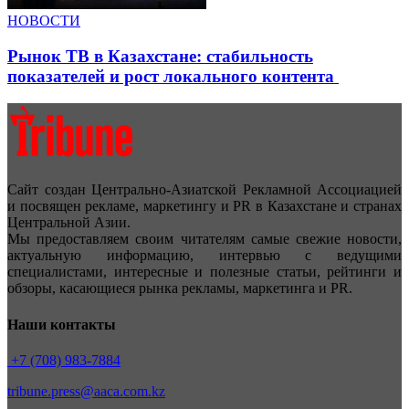
НОВОСТИ
Рынок ТВ в Казахстане: стабильность
показателей и рост локального контента
Сайт создан Центрально-Азиатской Рекламной Ассоциацией
и посвящен рекламе, маркетингу и PR в Казахстане и странах
Центральной Азии.
Мы предоставляем своим читателям самые свежие новости,
актуальную информацию, интервью с ведущими
специалистами, интересные и полезные статьи, рейтинги и
обзоры, касающиеся рынка рекламы, маркетинга и PR.
Наши контакты
+7 (708) 983-7884
tribune.press@aaca.com.kz