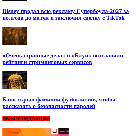
Disney продал всю рекламу Супербоула-2027 за
полгода до матча и заключил сделку с TikTok
«Очень странные дела» и «Блуи» возглавили
рейтинги стриминговых сервисов
Банк скрыл фамилии футболистов, чтобы
рассказать о безопасности паролей
ВЫБОР РЕДАКЦИИ