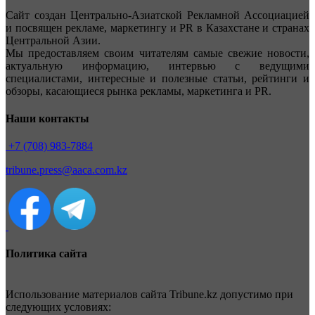
Сайт создан Центрально-Азиатской Рекламной Ассоциацией
и посвящен рекламе, маркетингу и PR в Казахстане и странах
Центральной Азии.
Мы предоставляем своим читателям самые свежие новости,
актуальную информацию, интервью с ведущими
специалистами, интересные и полезные статьи, рейтинги и
обзоры, касающиеся рынка рекламы, маркетинга и PR.
Наши контакты
+7 (708) 983-7884
tribune.press@aaca.com.kz
Политика сайта
Использование материалов сайта Tribune.kz допустимо при
следующих условиях: