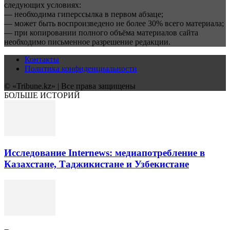
следующих условиях:
— необходима гиперссылка в первом абзаце;
— может быть воспроизведено не более 30% всего материала;
— при копировании полного объёма материалов сайта
необходимо письменное разрешение редакции.
Контакты
Политика конфиденциальности
© «Tribune.kz» | Все права защищены
БОЛЬШЕ ИСТОРИЙ
Исследование Internews: медиапотребление в
Казахстане, Таджикистане и Узбекистане