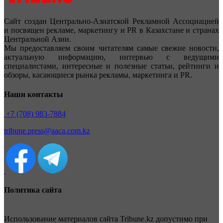
Сайт создан Центрально-Азиатской Рекламной Ассоциацией
и посвящен рекламе, маркетингу и PR в Казахстане и странах
Центральной Азии.
Мы предоставляем своим читателям самые свежие новости,
актуальную информацию, интервью с ведущими
специалистами, интересные и полезные статьи, рейтинги и
обзоры, касающиеся рынка рекламы, маркетинга и PR.
Наши контакты
+7 (708) 983-7884
tribune.press@aaca.com.kz
Политика сайта
Использование материалов сайта Tribune.kz допустимо при