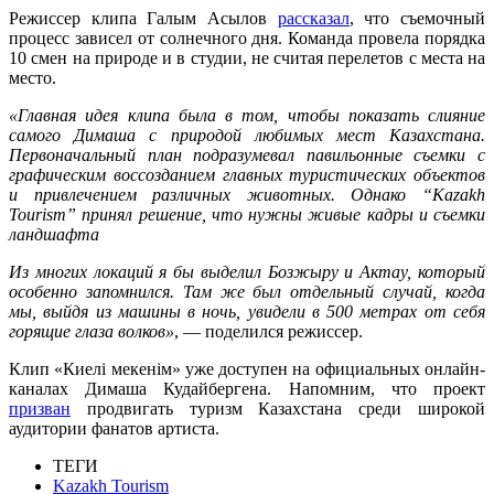
Режиссер клипа Галым Асылов
рассказал
, что съемочный
процесс зависел от солнечного дня. Команда провела порядка
10 смен на природе и в студии, не считая перелетов с места на
место.
«Главная идея клипа была в том, чтобы показать слияние
самого Димаша с природой любимых мест Казахстана.
Первоначальный план подразумевал павильонные съемки с
графическим воссозданием главных туристических объектов
и привлечением различных животных. Однако “Kazakh
Tourism” принял решение, что нужны живые кадры и съемки
ландшафта
Из многих локаций я бы выделил Бозжыру и Актау, который
особенно запомнился. Там же был отдельный случай, когда
мы, выйдя из машины в ночь, увидели в 500 метрах от себя
горящие глаза волков»
, — поделился режиссер.
Клип «Киелі мекенім» уже доступен на официальных онлайн-
каналах Димаша Кудайбергена. Напомним, что проект
призван
продвигать туризм Казахстана среди широкой
аудитории фанатов артиста.
ТЕГИ
Kazakh Tourism