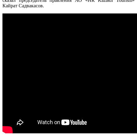
сказал председатель правления АО «НК Kazakh Tourism»
Кайрат Садвакасов.