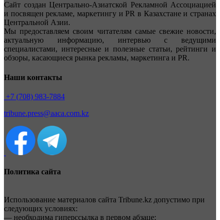
Сайт создан Центрально-Азиатской Рекламной Ассоциацией
и посвящен рекламе, маркетингу и PR в Казахстане и странах
Центральной Азии.
Мы предоставляем своим читателям самые свежие новости,
актуальную информацию, интервью с ведущими
специалистами, интересные и полезные статьи, рейтинги и
обзоры, касающиеся рынка рекламы, маркетинга и PR.
Наши контакты
+7 (708) 983-7884
tribune.press@aaca.com.kz
Политика сайта
Использование материалов сайта Tribune.kz допустимо при
следующих условиях:
— необходима гиперссылка в первом абзаце;