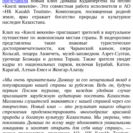
представили
новый клип Димаша Кудайбергена на песню
«Киелі мекенім». Это совместная работа исполнителя и АО
«НК Kazakh Tourism». Композиция, посвященная родной
земле, ярко отражает богатство природы и культурное
наследие Казахстана.
Клип на «Киелі мекенім» приглашает зрителей в виртуальное
путешествие по живописным местам страны. В видеоролике
представлены такие знаковые туристические
достопримечательности, как Чарынский каньон, озера
Кольсай, пещера Акмечеть, музей-заповедник Азрет-Султан,
урочище Бозжыра и долина Торыш. Также зрители увидят
кадры из национальных парков, включая Бурабай, Катон-
Карагай, Алтын-Емел и Жонгар-Алатау.
«Мы очень признательны Димашу за его неоценимый вклад в
популяризацию нашей страны за рубежом. Ведь он, будучи
первым Послом туризма, при каждом удобном случае
приглашает зарубежную аудиторию посетить Казахстан.
Миллионы слушателей знакомятся с нашей страной через его
творчество. Новый клип — это результат нашего общего
стремления продемонстрировать многообразие красивой
природы и богатую культуру Казахстана. Мы уверены, что
поклонники Димаша по всему миру вдохновятся уникальными
локациями и захотят открыть для себя нашу страну»
, —