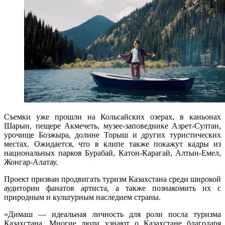
Съемки уже прошли на Кольсайских озерах, в каньонах
Шарын, пещере Акмечеть, музее-заповеднике Азрет-Султан,
урочище Бозжыра, долине Торыш и других туристических
местах. Ожидается, что в клипе также покажут кадры из
национальных парков Бурабай, Катон-Карагай, Алтын-Емел,
Жонгар-Алатау.
Проект призван продвигать туризм Казахстана среди широкой
аудитории фанатов артиста, а также познакомить их с
природным и культурным наследием страны.
«Димаш — идеальная личность для роли посла туризма
Казахстана. Многие люди узнают о Казахстане благодаря