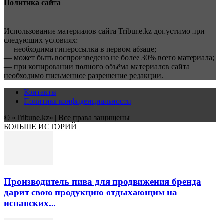
Политика сайта
Использование материалов сайта Tribune.kz допустимо при
следующих условиях:
— необходима гиперссылка в первом абзаце;
— может быть воспроизведено не более 30% всего материала;
— при копировании полного объёма материалов сайта
необходимо письменное разрешение редакции.
Контакты
Политика конфиденциальности
© «Tribune.kz» | Все права защищены
БОЛЬШЕ ИСТОРИЙ
Производитель пива для продвижения бренда
дарит свою продукцию отдыхающим на
испанских...