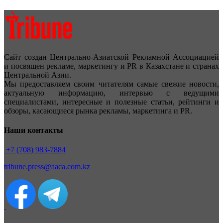
Сайт создан Центрально-Азиатской Рекламной Ассоциацией
и посвящен рекламе, маркетингу и PR в Казахстане и странах
Центральной Азии.
Мы предоставляем своим читателям самые свежие новости,
актуальную информацию, интервью с ведущими
специалистами, интересные и полезные статьи, рейтинги и
обзоры, касающиеся рынка рекламы, маркетинга и PR.
Наши контакты
+7 (708) 983-7884
tribune.press@aaca.com.kz