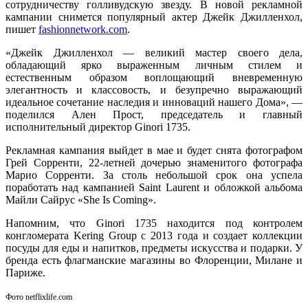
сотрудничеству голливудскую звезду. В новой рекламной
кампании снимется популярный актер Джейк Джилленхол,
пишет
fashionnetwork.com
.
«Джейк Джилленхол — великий мастер своего дела,
обладающий ярко выраженным личным стилем и
естественным образом воплощающий вневременную
элегантность и классовость, и безупречно выражающий
идеальное сочетание наследия и инноваций нашего Дома», —
поделился Ален Прост, председатель и главный
исполнительный директор Ginori 1735.
Рекламная кампания выйдет в мае и будет снята фотографом
Грей Сорренти, 22-летней дочерью знаменитого фотографа
Марио Сорренти. За столь небольшой срок она успела
поработать над кампанией Saint Laurent и обложкой альбома
Майли Сайрус «She Is Coming».
Напомним, что Ginori 1735 находится под контролем
конгломерата Kering Group с 2013 года и создает коллекции
посуды для еды и напитков, предметы искусства и подарки. У
бренда есть флагманские магазины во Флоренции, Милане и
Париже.
Фото netflixlife.com