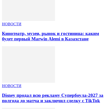
НОВОСТИ
Кинотеатр, музеи, рынок и гостиница: каким
будет первый Marwin Alemi в Казахстане
НОВОСТИ
Disney продал всю рекламу Супербоула-2027 за
полгода до матча и заключил сделку с TikTok