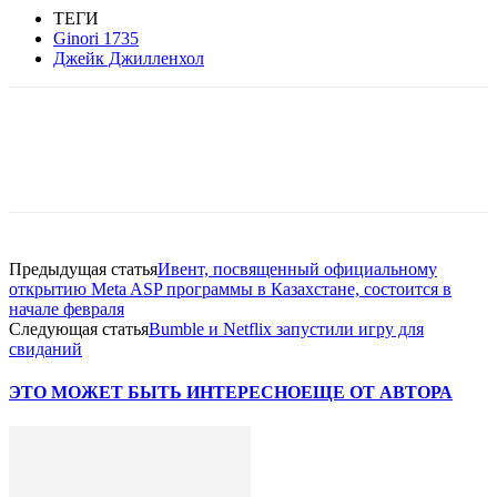
ТЕГИ
Ginori 1735
Джейк Джилленхол
Facebook
WhatsApp
Telegram
Предыдущая статья
Ивент, посвященный официальному
открытию Meta ASP программы в Казахстане, состоится в
начале февраля
Следующая статья
Bumble и Netflix запустили игру для
свиданий
ЭТО МОЖЕТ БЫТЬ ИНТЕРЕСНО
ЕЩЕ ОТ АВТОРА