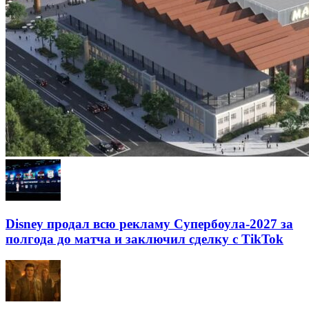
Disney продал всю рекламу Супербоула-2027 за
полгода до матча и заключил сделку с TikTok