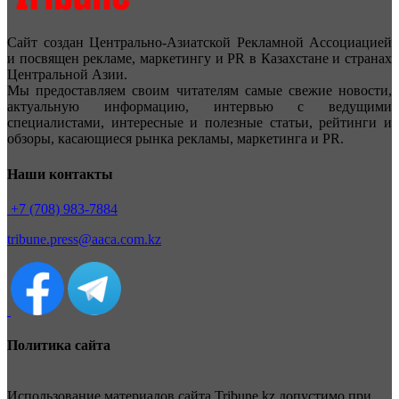
Сайт создан Центрально-Азиатской Рекламной Ассоциацией
и посвящен рекламе, маркетингу и PR в Казахстане и странах
Центральной Азии.
Мы предоставляем своим читателям самые свежие новости,
актуальную информацию, интервью с ведущими
специалистами, интересные и полезные статьи, рейтинги и
обзоры, касающиеся рынка рекламы, маркетинга и PR.
Наши контакты
+7 (708) 983-7884
tribune.press@aaca.com.kz
Политика сайта
Использование материалов сайта Tribune.kz допустимо при