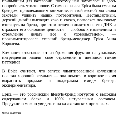
привычным для категории, поэтому нам захотелось и здесь
попробовать что-то новое. С самого начала Epica была смелым
брендом, привлекающим внимание, и этой весной мы снова
захотели удивить наших потребителей. Нестандартный,
дерзкий дизайн выглядит ярко и свежо, позволяет по-новому
взглянуть на бренд, при этом отлично ложится на его ДНК и
отражает его основные ценности — любовь к изменениям и
стремление делать все с удовольствием», —
прокомментировала старший бренд-менеджер Epica Анна
Королева.
Компания отказалась от изображения фруктов на упаковке,
ингредиенты нашли свое отражение в цветовой гамме
паттернов.
В Epica считают, что запуск лимитированной коллекции
показал хороший результат — она помогла в короткое время
вырастить продажи и поддержала имидж бренда-
экспериментатора.
Epica — это российский lifestyle-бренд йогуртов с высоким
содержанием белка и 100% натуральным составом.
Продукцию можно увидеть и на казахстанских прилавках.
Фото sostav.ru