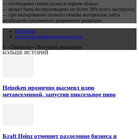
— необходима гиперссылка в первом абзаце;
— может быть воспроизведено не более 30% всего материала;
— при копировании полного объёма материалов сайта
необходимо письменное разрешение редакции.
Контакты
Политика конфиденциальности
© «Tribune.kz» | Все права защищены
БОЛЬШЕ ИСТОРИЙ
Heineken иронично высмеял идею
метавселенной, запустив пиксельное пиво
Kraft Heinz отменяет разделение бизнеса и