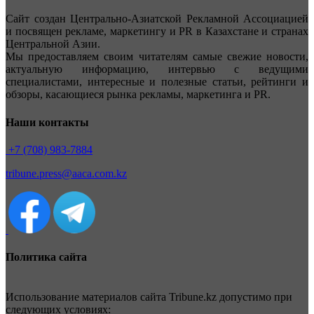
Сайт создан Центрально-Азиатской Рекламной Ассоциацией
и посвящен рекламе, маркетингу и PR в Казахстане и странах
Центральной Азии.
Мы предоставляем своим читателям самые свежие новости,
актуальную информацию, интервью с ведущими
специалистами, интересные и полезные статьи, рейтинги и
обзоры, касающиеся рынка рекламы, маркетинга и PR.
Наши контакты
+7 (708) 983-7884
tribune.press@aaca.com.kz
Политика сайта
Использование материалов сайта Tribune.kz допустимо при
следующих условиях: