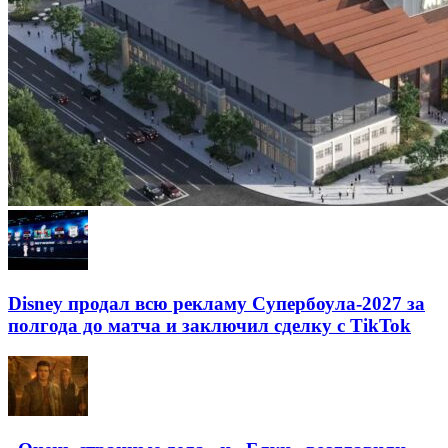
Disney продал всю рекламу Супербоула-2027 за
полгода до матча и заключил сделку с TikTok