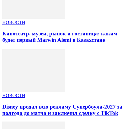
НОВОСТИ
Кинотеатр, музеи, рынок и гостиница: каким
будет первый Marwin Alemi в Казахстане
НОВОСТИ
Disney продал всю рекламу Супербоула-2027 за
полгода до матча и заключил сделку с TikTok