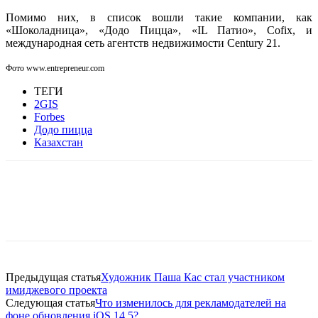
Помимо них, в список вошли такие компании, как
«Шоколадница», «Додо Пицца», «IL Патио», Cofix, и
международная сеть агентств недвижимости Century 21.
Фото www.entrepreneur.com
ТЕГИ
2GIS
Forbes
Додо пицца
Казахстан
Facebook
WhatsApp
Telegram
Предыдущая статья
Художник Паша Кас стал участником
имиджевого проекта
Следующая статья
Что изменилось для рекламодателей на
фоне обновления iOS 14.5?