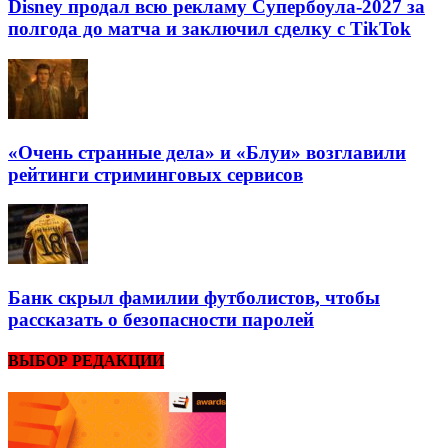
Disney продал всю рекламу Супербоула-2027 за
полгода до матча и заключил сделку с TikTok
«Очень странные дела» и «Блуи» возглавили
рейтинги стриминговых сервисов
Банк скрыл фамилии футболистов, чтобы
рассказать о безопасности паролей
ВЫБОР РЕДАКЦИИ