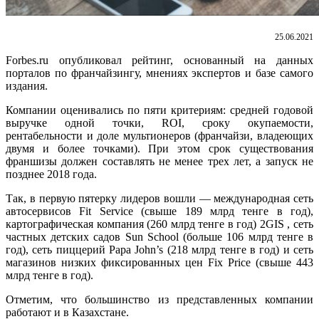
25.06.2021
Forbes.ru опубликовал рейтинг, основанный на данных
порталов по франчайзингу, мнениях экспертов и базе самого
издания.
Компании оценивались по пяти критериям: средней годовой
выручке одной точки, ROI, сроку окупаемости,
рентабельности и доле мультионеров (франчайзи, владеющих
двумя и более точками). При этом срок существования
франшизы должен составлять не менее трех лет, а запуск не
позднее 2018 года.
Так, в первую пятерку лидеров вошли — международная сеть
автосервисов Fit Service (свыше 189 млрд тенге в год),
картографическая компания (260 млрд тенге в год) 2GIS , сеть
частных детских садов Sun School (больше 106 млрд тенге в
год), сеть пиццерий Papa John’s (218 млрд тенге в год) и сеть
магазинов низких фиксированных цен Fix Price (свыше 443
млрд тенге в год).
Отметим, что большинство из представленных компании
работают и в Казахстане.