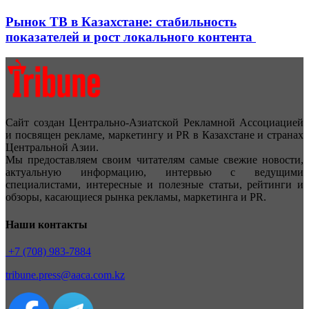
Рынок ТВ в Казахстане: стабильность
показателей и рост локального контента
Сайт создан Центрально-Азиатской Рекламной Ассоциацией
и посвящен рекламе, маркетингу и PR в Казахстане и странах
Центральной Азии.
Мы предоставляем своим читателям самые свежие новости,
актуальную информацию, интервью с ведущими
специалистами, интересные и полезные статьи, рейтинги и
обзоры, касающиеся рынка рекламы, маркетинга и PR.
Наши контакты
+7 (708) 983-7884
tribune.press@aaca.com.kz