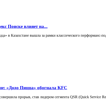
кс Поиске влияет на...
ицца» в Казахстане вышла за рамки классического перформанс-под
ане: «Додо Пицца» обогнала KFC
вершила прорыв, став лидером сегмента QSR (Quick Service Rest