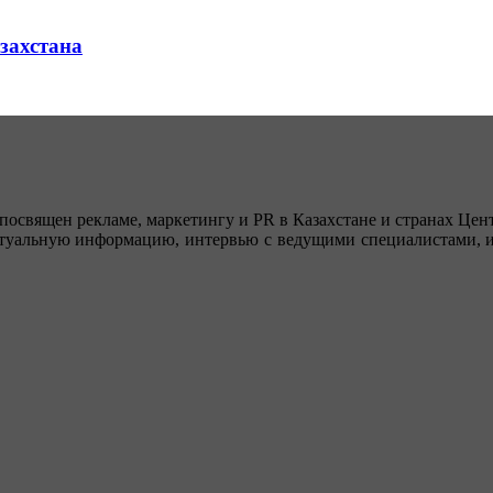
азахстана
посвящен рекламе, маркетингу и PR в Казахстане и странах Цент
туальную информацию, интервью с ведущими специалистами, ин