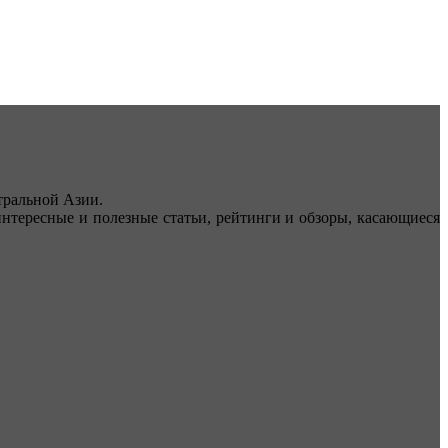
ральной Азии.
тересные и полезные статьи, рейтинги и обзоры, касающиеся