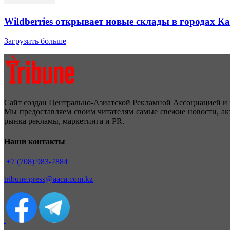
Wildberries открывает новые склады в городах К
Загрузить больше
Сайт создан Центрально-Азиатской Рекламной Ассоциацией и 
Мы предоставляем своим читателям самые свежие новости, ак
рынка рекламы, маркетинга и PR.
Наши контакты
+7 (708) 983-7884
tribune.press@aaca.com.kz