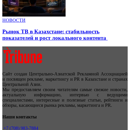
НОВОСТИ
Рынок ТВ в Казахстане: стабильность
показателей и рост локального контента
Сайт создан Центрально-Азиатской Рекламной Ассоциацией
и посвящен рекламе, маркетингу и PR в Казахстане и странах
Центральной Азии.
Мы предоставляем своим читателям самые свежие новости,
актуальную информацию, интервью с ведущими
специалистами, интересные и полезные статьи, рейтинги и
обзоры, касающиеся рынка рекламы, маркетинга и PR.
Наши контакты
+7 (708) 983-7884