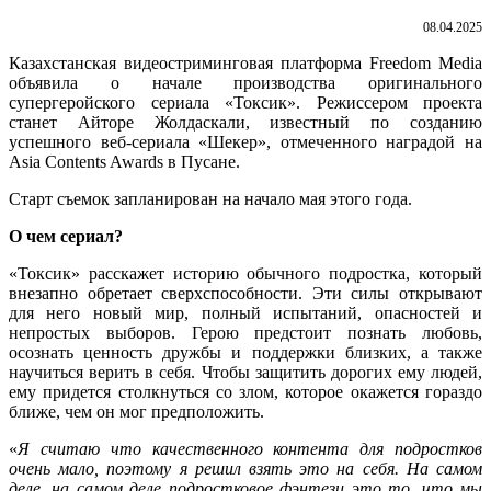
08.04.2025
Казахстанская видеостриминговая платформа Freedom Media
объявила о начале производства оригинального
супергеройского сериала «Токсик». Режиссером проекта
станет Айторе Жолдаскали, известный по созданию
успешного веб-сериала «Шекер», отмеченного наградой на
Asia Contents Awards в Пусане.
Старт съемок запланирован на начало мая этого года.
О чем сериал?
«Токсик» расскажет историю обычного подростка, который
внезапно обретает сверхспособности. Эти силы открывают
для него новый мир, полный испытаний, опасностей и
непростых выборов. Герою предстоит познать любовь,
осознать ценность дружбы и поддержки близких, а также
научиться верить в себя. Чтобы защитить дорогих ему людей,
ему придется столкнуться со злом, которое окажется гораздо
ближе, чем он мог предположить.
«
Я считаю что качественного контента для подростков
очень мало, поэтому я решил взять это на себя. На самом
деле, на самом деле подростковое фэнтези это то, что мы