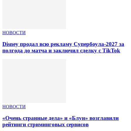
НОВОСТИ
Disney продал всю рекламу Супербоула-2027 за
полгода до матча и заключил сделку с TikTok
НОВОСТИ
«Очень странные дела» и «Блуи» возглавили
рейтинги стриминговых сервисов