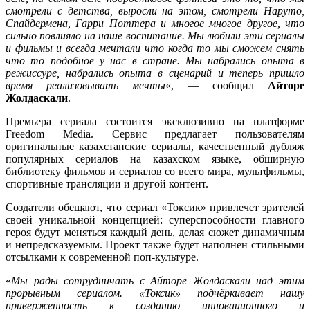
смотрели с детства, выросли на этом, смотрели Наруто,
Спайдермена, Гарри Поттера и многое многое другое, что
сильно повлияло на наше воспитание. Мы любили эти сериалы
и фильмы и всегда мечтали что когда то мы сможем снять
что то подобное у нас в стране. Мы набрались опыта в
режиссуре, набрались опыта в сценарий и теперь пришло
время реализовывать мечты
«, — сообщил
Айторе
Жолдаскали
.
Премьера сериала состоится эксклюзивно на платформе
Freedom Media. Сервис предлагает пользователям
оригинальные казахстанские сериалы, качественный дубляж
популярных сериалов на казахском языке, обширную
библиотеку фильмов и сериалов со всего мира, мультфильмы,
спортивные трансляции и другой контент.
Создатели обещают, что сериал «Токсик» привлечет зрителей
своей уникальной концепцией: суперспособности главного
героя будут меняться каждый день, делая сюжет динамичным
и непредсказуемым. Проект также будет наполнен стильными
отсылками к современной поп-культуре.
«
Мы рады сотрудничать с Айторе Жолдаскали над этим
прорывным сериалом. «Токсик» подчёркивает нашу
приверженность к созданию инновационного и