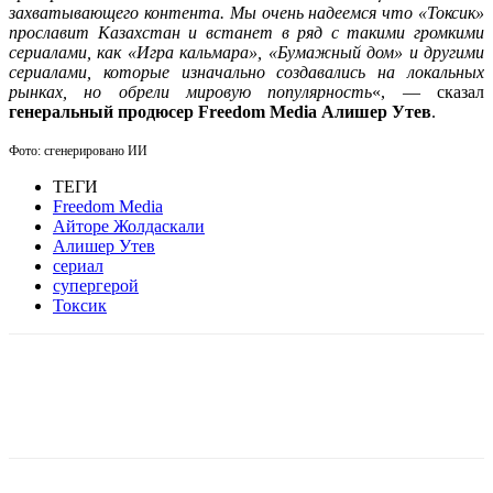
захватывающего контента. Мы очень надеемся что «Токсик»
прославит Казахстан и встанет в ряд с такими громкими
сериалами, как «Игра кальмара», «Бумажный дом» и другими
сериалами, которые изначально создавались на локальных
рынках, но обрели мировую популярность
«, — сказал
генеральный продюсер Freedom Media Алишер Утев
.
Фото: сгенерировано ИИ
ТЕГИ
Freedom Media
Айторе Жолдаскали
Алишер Утев
сериал
супергерой
Токсик
Facebook
WhatsApp
Telegram