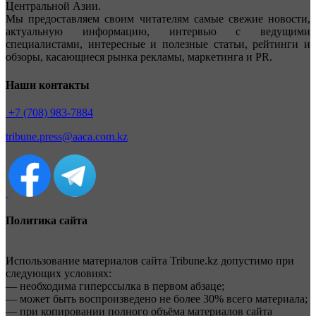
Центральной Азии.
Мы предоставляем своим читателям самые свежие новости,
актуальную информацию, интервью с ведущими
специалистами, интересные и полезные статьи, рейтинги и
обзоры, касающиеся рынка рекламы, маркетинга и PR.
Наши контакты
+7 (708) 983-7884
tribune.press@aaca.com.kz
Политика сайта
Использование материалов сайта Tribune.kz допустимо при
следующих условиях:
— необходима гиперссылка в первом абзаце;
— может быть воспроизведено не более 30% всего материала;
— при копировании полного объёма материалов сайта