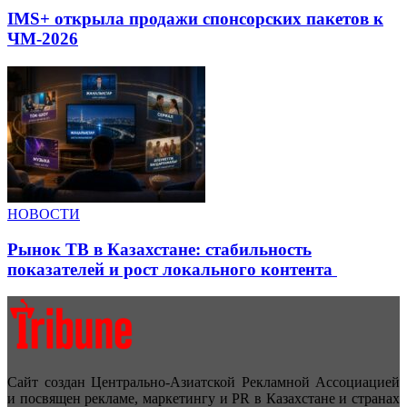
IMS+ открыла продажи спонсорских пакетов к
ЧМ-2026
НОВОСТИ
Рынок ТВ в Казахстане: стабильность
показателей и рост локального контента
Сайт создан Центрально-Азиатской Рекламной Ассоциацией
и посвящен рекламе, маркетингу и PR в Казахстане и странах