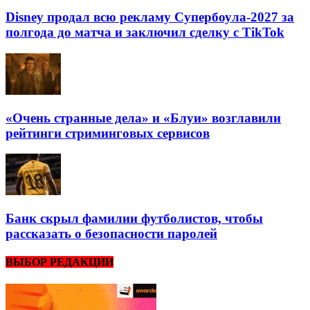
Disney продал всю рекламу Супербоула-2027 за
полгода до матча и заключил сделку с TikTok
«Очень странные дела» и «Блуи» возглавили
рейтинги стриминговых сервисов
Банк скрыл фамилии футболистов, чтобы
рассказать о безопасности паролей
ВЫБОР РЕДАКЦИИ