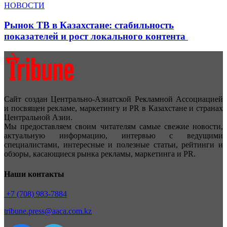
НОВОСТИ
Рынок ТВ в Казахстане: стабильность
показателей и рост локального контента
Сайт создан Центрально-Азиатской Рекламной Ассоциацией
и посвящен рекламе, маркетингу и PR в Казахстане и странах
Центральной Азии.
Мы предоставляем своим читателям самые свежие новости,
актуальную информацию, интервью с ведущими
специалистами, интересные и полезные статьи, рейтинги и
обзоры, касающиеся рынка рекламы, маркетинга и PR.
Наши контакты
+7 (708) 983-7884
tribune.press@aaca.com.kz