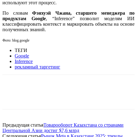
используют этот процесс.
По словам
Фэнхуэй Чжана, старшего менеджера по
продуктам Google
, “Inference” позволит моделям ИИ
классифицировать контекст и маркировать объекты на основе
полученных знаний.
Фото: blog.google
ТЕГИ
Google
Inference
рекламный таргетинг
Facebook
WhatsApp
Telegram
Предыдущая статья
Товарооборот Казахстана со странами
Центральной Азии достиг $7,6 млрд
Следующая статья
Рынок Meta в Казахстане 2025: тренды,