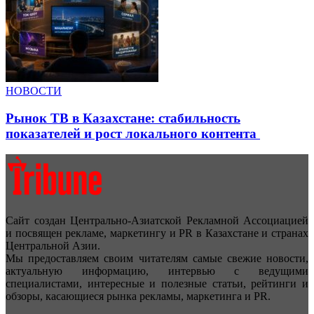
НОВОСТИ
Рынок ТВ в Казахстане: стабильность
показателей и рост локального контента
Сайт создан Центрально-Азиатской Рекламной Ассоциацией
и посвящен рекламе, маркетингу и PR в Казахстане и странах
Центральной Азии.
Мы предоставляем своим читателям самые свежие новости,
актуальную информацию, интервью с ведущими
специалистами, интересные и полезные статьи, рейтинги и
обзоры, касающиеся рынка рекламы, маркетинга и PR.