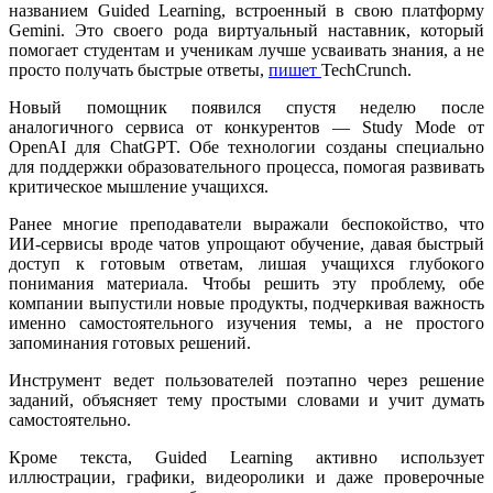
названием Guided Learning, встроенный в свою платформу
Gemini. Это своего рода виртуальный наставник, который
помогает студентам и ученикам лучше усваивать знания, а не
просто получать быстрые ответы,
пишет
TechCrunch
.
Новый помощник появился спустя неделю после
аналогичного сервиса от конкурентов — Study Mode от
OpenAI для ChatGPT. Обе технологии созданы специально
для поддержки образовательного процесса, помогая развивать
критическое мышление учащихся.
Ранее многие преподаватели выражали беспокойство, что
ИИ-сервисы вроде чатов упрощают обучение, давая быстрый
доступ к готовым ответам, лишая учащихся глубокого
понимания материала. Чтобы решить эту проблему, обе
компании выпустили новые продукты, подчеркивая важность
именно самостоятельного изучения темы, а не простого
запоминания готовых решений.
Инструмент ведет пользователей поэтапно через решение
заданий, объясняет тему простыми словами и учит думать
самостоятельно.
Кроме текста, Guided Learning активно использует
иллюстрации, графики, видеоролики и даже проверочные