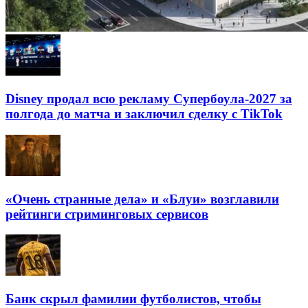
Disney продал всю рекламу Супербоула-2027 за
полгода до матча и заключил сделку с TikTok
«Очень странные дела» и «Блуи» возглавили
рейтинги стриминговых сервисов
Банк скрыл фамилии футболистов, чтобы