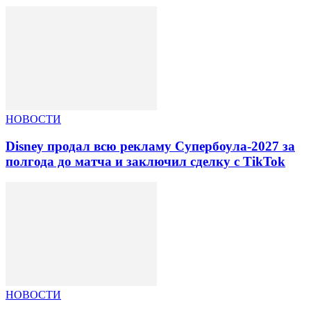
НОВОСТИ
Disney продал всю рекламу Супербоула-2027 за
полгода до матча и заключил сделку с TikTok
НОВОСТИ