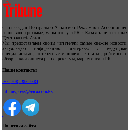
Сайт создан Центрально-Азиатской Рекламной Ассоциацией
и посвящен рекламе, маркетингу и PR в Казахстане и странах
Центральной Азии.
Мы предоставляем своим читателям самые свежие новости,
актуальную информацию, интервью с ведущими
специалистами, интересные и полезные статьи, рейтинги и
обзоры, касающиеся рынка рекламы, маркетинга и PR.
Наши контакты
+7 (708) 983-7884
tribune.press@aaca.com.kz
Политика сайта