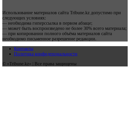
Использование материалов сайта Tribune.kz допустимо при
следующих условиях:
— необходима гиперссылка в первом абзаце;
— может быть воспроизведено не более 30% всего материала;
— при копировании полного объёма материалов сайта
необходимо письменное разрешение редакции.
Контакты
Политика конфиденциальности
© «Tribune.kz» | Все права защищены