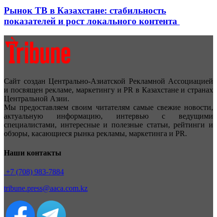
Рынок ТВ в Казахстане: стабильность
показателей и рост локального контента
Сайт создан Центрально-Азиатской Рекламной Ассоциацией
и посвящен рекламе, маркетингу и PR в Казахстане и странах
Центральной Азии.
Мы предоставляем своим читателям самые свежие новости,
актуальную информацию, интервью с ведущими
специалистами, интересные и полезные статьи, рейтинги и
обзоры, касающиеся рынка рекламы, маркетинга и PR.
Наши контакты
+7 (708) 983-7884
tribune.press@aaca.com.kz