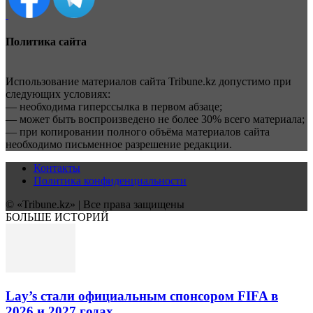
Политика сайта
Использование материалов сайта Tribune.kz допустимо при
следующих условиях:
— необходима гиперссылка в первом абзаце;
— может быть воспроизведено не более 30% всего материала;
— при копировании полного объёма материалов сайта
необходимо письменное разрешение редакции.
Контакты
Политика конфиденциальности
© «Tribune.kz» | Все права защищены
БОЛЬШЕ ИСТОРИЙ
Lay’s стали официальным спонсором FIFA в
2026 и 2027 годах