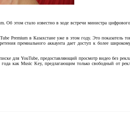
ium. Об этом стало известно в ходе встречи министра цифровог
ube Premium в Казахстане уже в этом году. Это показатель то
етения премиального аккаунта дает доступ к более широкому
писке для YouTube, предоставляющий просмотр видео без рекл
4 года как Music Key, предлагающим только свободный от ре