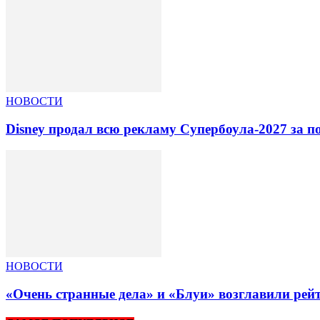
НОВОСТИ
Disney продал всю рекламу Супербоула-2027 за п
НОВОСТИ
«Очень странные дела» и «Блуи» возглавили рей