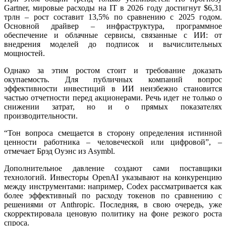
Gartner, мировые расходы на IТ в 2026 году достигнут $6,31
трлн – рост составит 13,5% по сравнению с 2025 годом.
Основной драйвер – инфраструктура, программное
обеспечение и облачные сервисы, связанные с ИИ: от
внедрения моделей до подписок и вычислительных
мощностей.
Однако за этим ростом стоит и требование доказать
окупаемость. Для публичных компаний вопрос
эффективности инвестиций в ИИ неизбежно становится
частью отчетности перед акционерами. Речь идет не только о
снижении затрат, но и о прямых показателях
производительности.
“Тон вопроса смещается в сторону определения истинной
ценности работника – человеческой или цифровой”, –
отмечает Брэд Оуэнс из Asymbl.
Дополнительное давление создают сами поставщики
технологий. Инвесторы OpenAI указывают на конкуренцию
между инструментами: например, Codex рассматривается как
более эффективный по расходу токенов по сравнению с
решениями от Anthropic. Последняя, в свою очередь, уже
скорректировала ценовую политику на фоне резкого роста
спроса.