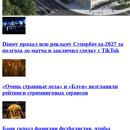
Disney продал всю рекламу Супербоула-2027 за
полгода до матча и заключил сделку с TikTok
«Очень странные дела» и «Блуи» возглавили
рейтинги стриминговых сервисов
Банк скрыл фамилии футболистов, чтобы