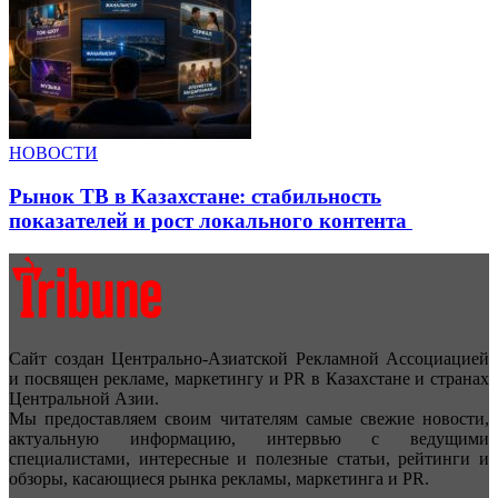
НОВОСТИ
Рынок ТВ в Казахстане: стабильность
показателей и рост локального контента
Сайт создан Центрально-Азиатской Рекламной Ассоциацией
и посвящен рекламе, маркетингу и PR в Казахстане и странах
Центральной Азии.
Мы предоставляем своим читателям самые свежие новости,
актуальную информацию, интервью с ведущими
специалистами, интересные и полезные статьи, рейтинги и
обзоры, касающиеся рынка рекламы, маркетинга и PR.