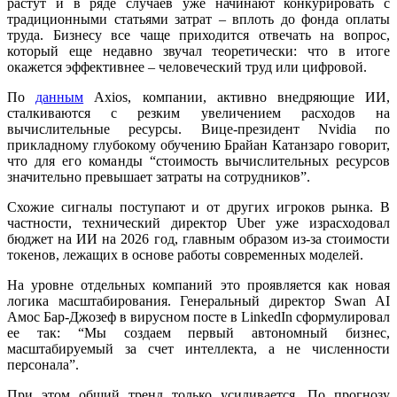
растут и в ряде случаев уже начинают конкурировать с
традиционными статьями затрат – вплоть до фонда оплаты
труда. Бизнесу все чаще приходится отвечать на вопрос,
который еще недавно звучал теоретически: что в итоге
окажется эффективнее – человеческий труд или цифровой.
По
данным
Axios, компании, активно внедряющие ИИ,
сталкиваются с резким увеличением расходов на
вычислительные ресурсы. Вице-президент Nvidia по
прикладному глубокому обучению Брайан Катанзаро говорит,
что для его команды “стоимость вычислительных ресурсов
значительно превышает затраты на сотрудников”.
Схожие сигналы поступают и от других игроков рынка. В
частности, технический директор Uber уже израсходовал
бюджет на ИИ на 2026 год, главным образом из-за стоимости
токенов, лежащих в основе работы современных моделей.
На уровне отдельных компаний это проявляется как новая
логика масштабирования. Генеральный директор Swan AI
Амос Бар-Джозеф в вирусном посте в LinkedIn сформулировал
ее так: “Мы создаем первый автономный бизнес,
масштабируемый за счет интеллекта, а не численности
персонала”.
При этом общий тренд только усиливается. По прогнозу