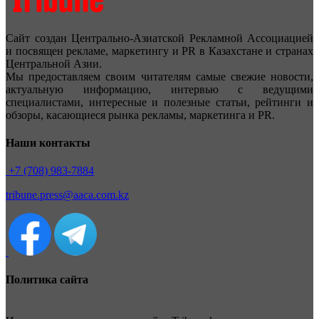
Сайт создан Центрально-Азиатской Рекламной Ассоциацией
и посвящен рекламе, маркетингу и PR в Казахстане и странах
Центральной Азии.
Мы предоставляем своим читателям самые свежие новости,
актуальную информацию, интервью с ведущими
специалистами, интересные и полезные статьи, рейтинги и
обзоры, касающиеся рынка рекламы, маркетинга и PR.
Наши контакты
+7 (708) 983-7884
tribune.press@aaca.com.kz
Политика сайта