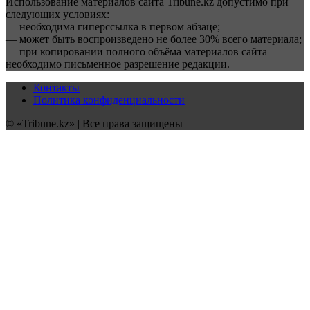
Использование материалов сайта Tribune.kz допустимо при
следующих условиях:
— необходима гиперссылка в первом абзаце;
— может быть воспроизведено не более 30% всего материала;
— при копировании полного объёма материалов сайта
необходимо письменное разрешение редакции.
Контакты
Политика конфиденциальности
© «Tribune.kz» | Все права защищены