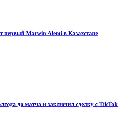
ет первый Marwin Alemi в Казахстане
олгода до матча и заключил сделку с TikTok