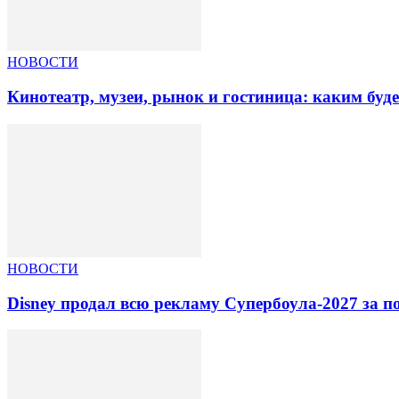
НОВОСТИ
Кинотеатр, музеи, рынок и гостиница: каким буд
НОВОСТИ
Disney продал всю рекламу Супербоула-2027 за п