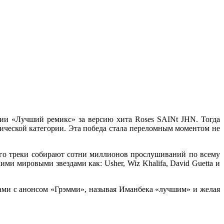
ии «Лучший ремикс» за версию хита Roses SAINt JHN. Тогда
сической категории. Эта победа стала переломным моментом не
 его треки собирают сотни миллионов прослушиваний по всему
ми мировыми звездами как: Usher, Wiz Khalifa, David Guetta и
тами с анонсом «Грэмми», называя Иманбека «лучшим» и желая