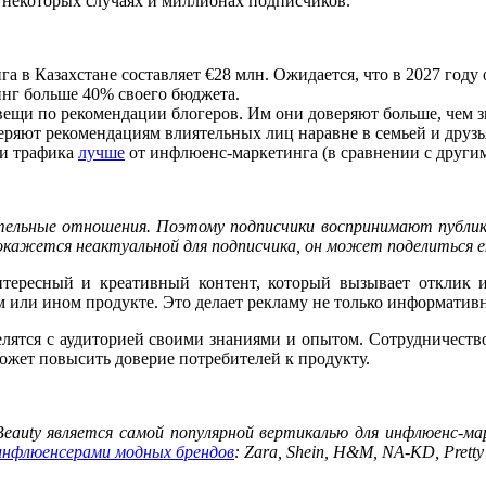
 в некоторых случаях и миллионах подписчиков.
а в Казахстане составляет €28 млн. Ожидается, что в 2027 году 
нг больше 40% своего бюджета.
ещи по рекомендации блогеров. Им они доверяют больше, чем з
еряют рекомендациям влиятельных лиц наравне в семьей и друзь
 и трафика
лучше
от инфлюенс-маркетинга (в сравнении с други
ельные отношения. Поэтому подписчики воспринимают публикаци
окажется неактуальной для подписчика, он может поделиться ею
нтересный и креативный контент, который вызывает отклик
м или ином продукте. Это делает рекламу не только информатив
лятся с аудиторией своими знаниями и опытом. Сотрудничество
ожет повысить доверие потребителей к продукту.
on&Beauty является самой популярной вертикалью для инфлюенс-м
инфлюенсерами модных брендов
: Zara, Shein, H&M, NA-KD, Pretty 