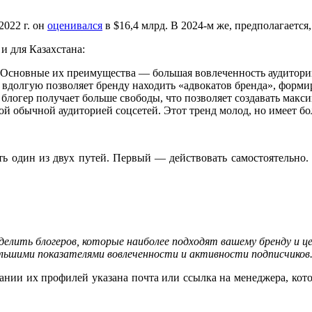
022 г. он
оценивался
в $16,4 млрд. В 2024-м же, предполагается
и для Казахстана:
Основные их преимущества — большая вовлеченность аудитории
вдолгую позволяет бренду находить «адвокатов бренда», форми
 блогер получает больше свободы, что позволяет создавать макс
й обычной аудиторией соцсетей. Этот тренд молод, но имеет б
ать один из двух путей. Первый — действовать самостоятельн
еделить блогеров, которые наиболее подходят вашему бренду и 
льшими показателями вовлеченности и активности подписчиков
исании их профилей указана почта или ссылка на менеджера, кот