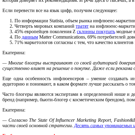
которая доверяет их рекомендациям. И речь здесь о тысячах, а
Если перевести все на язык цифр, получим следующее:
По информации Statista, объем рынка инфлюенс-маркетинг
Четверть мировых компаний
тратят
на инфлюенс-маркети
45% европейцев поколения Z
склонны
покупать
модные в
По
данным
Matter Communications, 69% потребителей дов
71% маркетологов согласны с тем, что качество клиентов
Екатерина:
— Многие блогеры выстраивают со своей аудиторией доверит
существенно влияет на решение о покупке. Даже если реклама 
Еще одна особенность инфлюенсеров – умение создавать и
аудиторию и понимают, в каком формате лучше рассказать о то
Часто блогеры являются экспертами в определенной нише и де
бренд (например, бьюти-блогер с косметическим брендом), пом
Екатерина:
— Согласно The State Of Influencer Marketing Report, Fashi
части своей основной стратегии.
Десять самых упоминаемых 