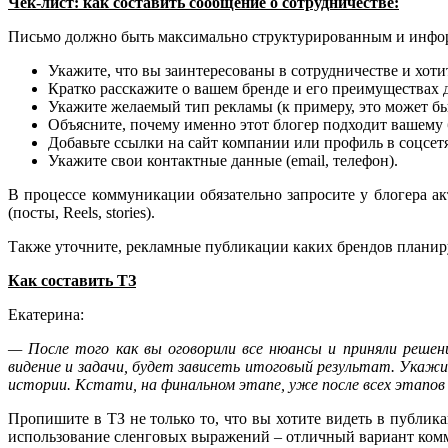
Чек-лист: как составить сообщение о сотрудничестве:
Письмо должно быть максимально структурированным и инфо
Укажите, что вы заинтересованы в сотрудничестве и хоти
Кратко расскажите о вашем бренде и его преимуществах 
Укажите желаемый тип рекламы (к примеру, это может бы
Объясните, почему именно этот блогер подходит вашему 
Добавьте ссылки на сайт компании или профиль в соцсетя
Укажите свои контактные данные (email, телефон).
В процессе коммуникации обязательно запросите у блогера ак
(посты, Reels, stories).
Также уточните, рекламные публикации каких брендов планир
Как составить ТЗ
Екатерина:
— После того как вы оговорили все нюансы и приняли решен
видение и задачи, будет зависеть итоговый результат. Укаж
истории. Кстати, на финальном этапе, уже после всех этапов
Пропишите в ТЗ не только то, что вы хотите видеть в публика
использование сленговых выражений – отличный вариант комм