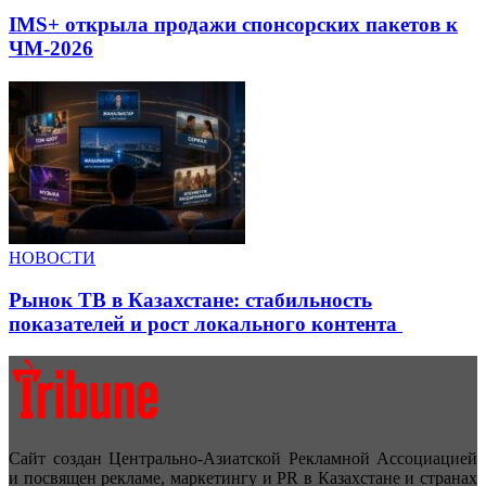
IMS+ открыла продажи спонсорских пакетов к
ЧМ-2026
НОВОСТИ
Рынок ТВ в Казахстане: стабильность
показателей и рост локального контента
Сайт создан Центрально-Азиатской Рекламной Ассоциацией
и посвящен рекламе, маркетингу и PR в Казахстане и странах