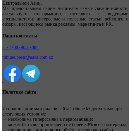
Центральной Азии.
Мы предоставляем своим читателям самые свежие новости,
актуальную информацию, интервью с ведущими
специалистами, интересные и полезные статьи, рейтинги и
обзоры, касающиеся рынка рекламы, маркетинга и PR.
Наши контакты
+7 (708) 983-7884
tribune.press@aaca.com.kz
Политика сайта
Использование материалов сайта Tribune.kz допустимо при
следующих условиях:
— необходима гиперссылка в первом абзаце;
— может быть воспроизведено не более 30% всего материала;
— при копировании полного объёма материалов сайта